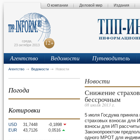
О компании
Деловой мир
Издания
сьмо
айта
среда,
12+
23 октября 2013
Агентство
Ведомости
Путеводитель
Агентство
Ведомости
Новости
Новости
Погода
Снижение страхов
бессрочным
08 июля 2013 г.
Котировки
5 июля Госдума приняла 
страховых взносах для 
USD
31,7448
-0,1898
взносы для ИП рассчиты
EUR
43,7126
0,0516
Законопроектом предпола
одного МРОТ для индиви