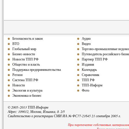
Безопасность и закон
Аудио
ВТО
Видео
Глобальный мир
Торгово-промышленные ведомо
Бизнес-новости
Путеводитель российского бизн
Новости ТПП РФ
Партнер ТПП РФ
Общество и власть
Издания
Поддержка предпринимательства
Календарь
Регион
Справочник
Система ТПП РФ
ТПП РФ
Новости
ТПП-Информ
Экология и культура
Фото
Экономика и бизнес
© 2005–2013 ТПП-Информ
Адрес: 109012, Москва, Ильинка, д. 2/5
Свидетельство о регистрации СМИ ИА № ФС77-21645 21 сентября 2005 г.
При перепечатке собственных материалов
Точка зрения авторов