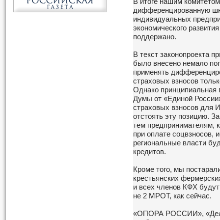
В итоге нашим комитето
дифференцированную шк
индивидуальных предпри
экономического развития
поддержано.
В текст законопроекта пр
было внесено немало поп
применять дифференцир
страховых взносов только
Однако принципиальная 
Думы от «Единой России»
страховых взносов для 
отстоять эту позицию. За
тем предпринимателям, 
при оплате соцвзносов, 
региональные власти бу
кредитов.
Кроме того, мы постарал
крестьянских фермерских
и всех членов КФХ будут
не 2 МРОТ, как сейчас.
«ОПОРА РОССИИ», «Дело