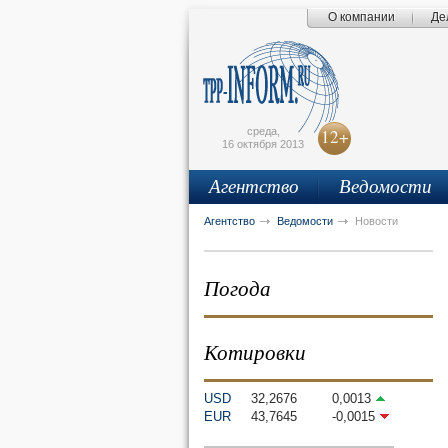
О компании
Де
Поиск по сайту
Главная страница
Написать письмо
Карта сайта
tpprf
E
среда,
12+
16 октября 2013
Агентство
Ведомости
рус
eng
Агентство
Ведомости
Новости
Погода
Котировки
USD
32,2676
0,0013
EUR
43,7645
-0,0015