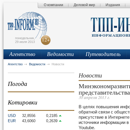
О компании
Деловой мир
Издания
сьмо
айта
понедельник,
12+
29 июля 2013
Агентство
Ведомости
Путеводитель
Агентство
Ведомости
Новости
Новости
Погода
Минэкономразвити
представительства
30 апреля 2013 г.
Котировки
В целях повышения инфо
обратной связи с общест
USD
32,8556
0,2185
присутствие в Интернете
EUR
43,6060
0,2639
источники информации в 
Youtube.