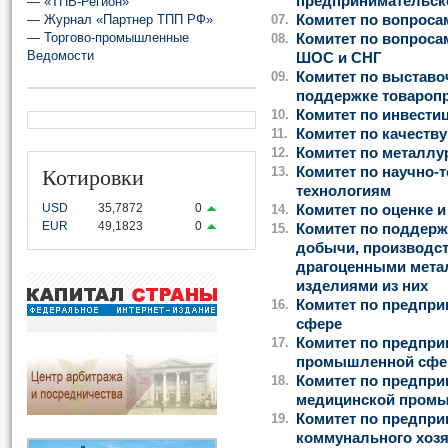
предпринимательск
—
«ТПВ-Регион»
—
Журнал «Партнер ТПП РФ»
07.
Комитет по вопроса
—
Торгово-промышленные
08.
Комитет по вопроса
Ведомости
ШОС и СНГ
09.
Комитет по выставо
поддержке товаропр
10.
Комитет по инвести
11.
Комитет по качеств
12.
Комитет по металлу
Котировки
13.
Комитет по научно-
технологиям
USD
35,7872
0
14.
Комитет по оценке 
EUR
49,1823
0
15.
Комитет по поддерж
добычи, производст
драгоценными мета
изделиями из них
16.
Комитет по предпри
сфере
17.
Комитет по предпри
промышленной сфе
18.
Комитет по предпри
медицинской пром
19.
Комитет по предпри
коммунального хозя