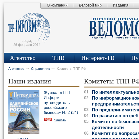
О компании
Деловой мир
Издания
сьмо
айта
среда,
26 февраля 2014
Агентство
ТПВ
Интернет-ТВ
Пу
Агентство
Справочник
Комитеты ТПП РФ
Наши издания
Комитеты ТПП Р
01.
По интеллектуально
Журнал «ТПП-
Информ:
02.
По информационном
путеводитель
предпринимательст
российского
03.
По предпринимател
бизнеса» № 2 (34)
04.
По развитию потреб
скачать
05.
Комитет по безопас
деятельности
06.
Комитет по вопроса