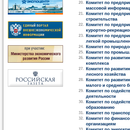
20.
Комитет по предпри
массовой информаци
21.
Комитет по предпри
строительства
22.
Комитет по предпри
курортно-рекреацио
23.
Комитет по предпри
легкой промышленн
24.
Комитет по природо
25.
Комитет по промыш
26.
Комитет по развити
комплекса
27.
Комитет по развит
лесного хозяйства
28.
Комитет по развити
малого и среднего б
29.
Комитет по содейс
деятельности
30.
Комитет по содейст
образованию
31.
Комитет по транспо
32.
Комитет по финанс
организациям
33.
Комитет по энергети