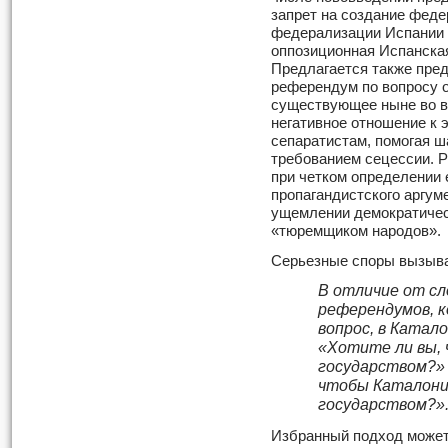
запрет на создание федер
федерализации Испании 
оппозиционная Испанская
Предлагается также пре
референдум по вопросу о
существующее ныне во 
негативное отношение к э
сепаратистам, помогая 
требованием сецессии. 
при четком определении 
пропагандистского аргум
ущемлении демократичес
«тюремщиком народов».
Серьезные споры вызыва
В отличие от с
референдумов, к
вопрос, в Катал
«Хотите ли вы,
государством?» 
чтобы Каталони
государством?»
Избранный подход может