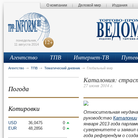
О компании
Деловой мир
Издания
сьмо
айта
понедельник,
12+
11 августа 2014
Агентство
ТПВ
Интернет-ТВ
Путев
Агентство
ТПВ
Тематический дневник
Глобальный мир
Каталония: страст
27 июня 2014 г.
Погода
Котировки
Относительная неудача 
руководство
Каталонии
USD
36,0475
0
января 2013 года парла
EUR
48,2856
0
суверенитете и заявил 
года референдум о созд