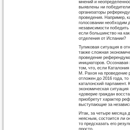
мнений и неопределеннос
выявлены ни победители,
организаторы референду
проведения. Например, к
голосовании необходим 
независимости победить 
если большинство на как
отделения от Испании?
Тупиковая ситуация в от
также сложная экономиче
проведение референдума
инициаторов. Осознавая 
том, что, если Каталони
М. Рахоя на проведение
отложен до 2016 года, т
каталонский парламент. К
экономическая ситуация
«доверие граждан восст
приобретут характер реф
выступающие за независи
Итак, за четыре месяца 
неясным, состоится ли о
то предсказать его резу
просто.