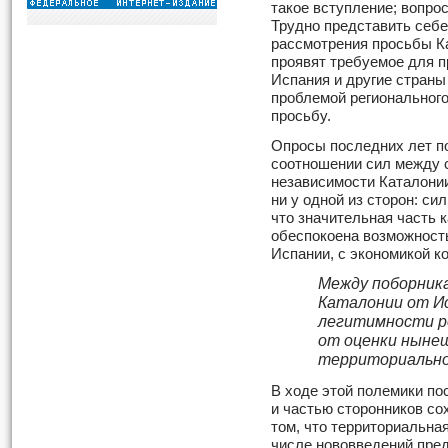
такое вступление; вопро
Трудно представить себе,
рассмотрения просьбы Ка
проявят требуемое для 
Испания и другие стран
проблемой регионального
просьбу.
Опросы последних лет п
соотношении сил между 
независимости Каталонии
ни у одной из сторон: с
что значительная часть 
обеспокоена возможност
Испании, с экономикой к
Между поборник
Каталонии от Ис
легитимности р
от оценки ныне
территориально
В ходе этой полемики по
и частью сторонников со
том, что территориальна
числе нововведений пре