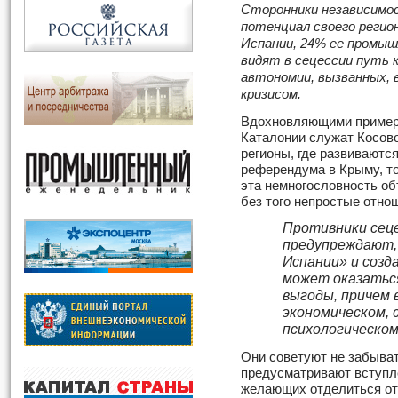
Сторонники независимо
потенциал своего регио
Испании, 24% ее промыш
видят в сецессии путь 
автономии, вызванных, 
кризисом.
Вдохновляющими примера
Каталонии служат Косово
регионы, где развиваютс
референдума в Крыму, то
эта немногословность об
без того непростые отно
Противники сеце
предупреждают,
Испании» и созд
может оказаться
выгоды, причем 
экономическом, 
психологическом
Они советуют не забыват
предусматривают вступле
желающих отделиться от 