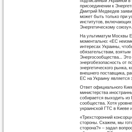
подписанный Украиной в 
присоединении к Энерге
Дмитрий Медведев заяви
может быть только при у
институтов, включающих 
Энергетическому союзу»
На ультиматум Москвы Е
моментально: «ЕС неизме
интересах Украины, что
обязательствам, взятым 
Энергосообщества... Это
энергобезопасность от п
энергетического рынка, к
внешнего поставщика, ра
ЕС на Украину является 
Ответ официального Кие
министерства иностранны
собирается выходить из 
сообщества. Хотя уровне
украинской ГТС в Киеве 
«Трехсторонний консорци
стороны. Скажем, мы гото
сторона?» – задал вопро