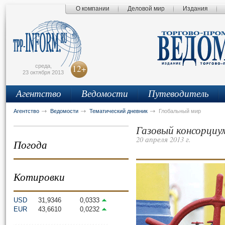
О компании
Деловой мир
Издания
сьмо
айта
среда,
12+
23 октября 2013
Агентство
Ведомости
Путеводитель
Агентство
Ведомости
Тематический дневник
Глобальный мир
Газовый консорциу
20 апреля 2013 г.
Погода
Котировки
USD
31,9346
0,0333
EUR
43,6610
0,0232