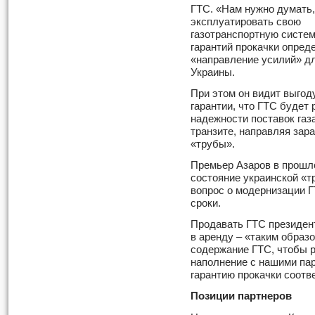
ГТС. «Нам нужно думать,
эксплуатировать свою
газотранспортную систем
гарантий прокачки опред
«направление усилий» дл
Украины.
При этом он видит выгоду
гарантии, что ГТС будет 
надежности поставок газ
транзите, направляя зар
«трубы».
Премьер Азаров в прошл
состояние украинской «т
вопрос о модернизации 
сроки.
Продавать ГТС президент
в аренду – «таким образ
содержание ГТС, чтобы р
наполнение с нашими пар
гарантию прокачки соотв
Позиции партнеров