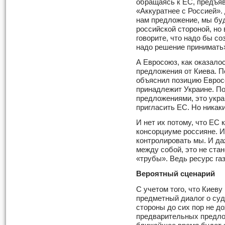
обращаясь к ЕС, предъяв
«Аккуратнее с Россией».
нам предложение, мы буд
российской стороной, но 
говорите, что надо бы со
надо решение принимать
А Евросоюз, как оказалос
предложения от Киева. П
объяснил позицию Еврос
принадлежит Украине. По
предложениями, это укра
пригласить ЕС. Но никак
И нет их потому, что ЕС 
консорциуме россияне. И
контролировать мы. И да
между собой, это не ста
«трубы». Ведь ресурс газ
Вероятный сценарий
С учетом того, что Киеву
предметный диалог о суд
стороны до сих пор не д
предварительных предло