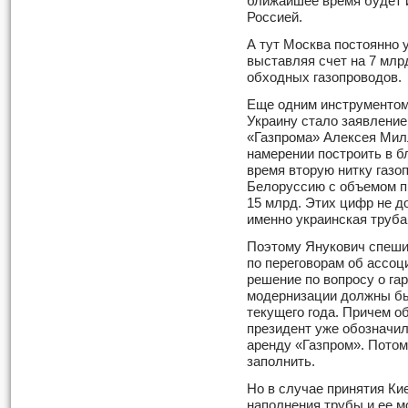
ближайшее время будет и
Россией.
А тут Москва постоянно 
выставляя счет на 7 млрд
обходных газопроводов.
Еще одним инструментом
Украину стало заявление
«Газпрома» Алексея Мил
намерении построить в 
время вторую нитку газо
Белоруссию с объемом п
15 млрд. Этих цифр не д
именно украинская труба
Поэтому Янукович спеши
по переговорам об ассоци
решение по вопросу о га
модернизации должны бы
текущего года. Причем 
президент уже обозначил
аренду «Газпром». Потом
заполнить.
Но в случае принятия Ки
наполнения трубы и ее м