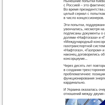
Нынешние попытки Киева
с Россией – это фактичес
Во время президентства 
целый сериал с попытка
в число концессионеров.
Эти попытки, поддержан
увенчались, несмотря на 
подписаны документы о с
долями «Нафтогаза» и «
«Международный консорц
газотранспортной систем
«Нафтогаз», «Газпром» и
наконец договорились об
консорциуме...
Через десять лет повтор
в создании трехсторонне
проблематичнее: позиции
функционирования энерг
кардинально.
И Украина оказалась оч
отношений между двумя 