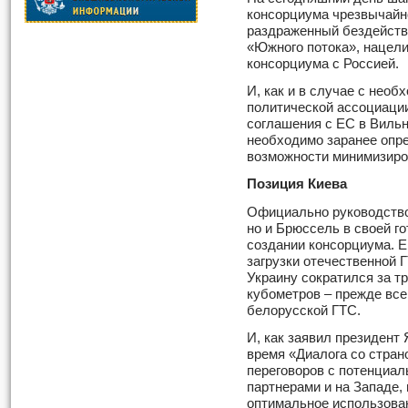
консорциума чрезвычайн
раздраженный бездейств
«Южного потока», нацели
консорциума с Россией.
И, как и в случае с нео
политической ассоциации
соглашения с ЕС в Вильн
необходимо заранее опр
возможности минимизиро
Позиция Киева
Официально руководство
но и Брюссель в своей го
создании консорциума. Е
загрузки отечественной Г
Украину сократился за тр
кубометров – прежде всег
белорусской ГТС.
И, как заявил президент 
время «Диалога со стран
переговоров с потенциа
партнерами и на Западе, 
оптимальное использова