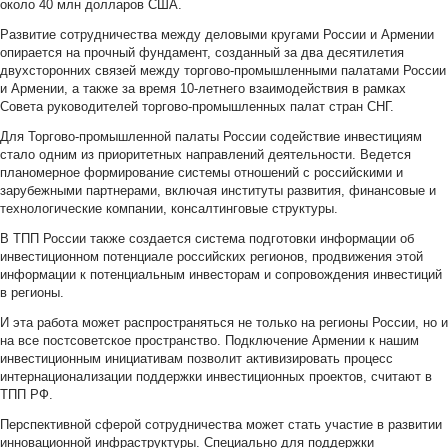
около 40 млн долларов США.
Развитие сотрудничества между деловыми кругами России и Армении
опирается на прочный фундамент, созданный за два десятилетия
двухсторонних связей между торгово-промышленными палатами России
и Армении, а также за время 10-летнего взаимодействия в рамках
Совета руководителей торгово-промышленных палат стран СНГ.
Для Торгово-промышленной палаты России содействие инвестициям
стало одним из приоритетных направлений деятельности. Ведется
планомерное формирование системы отношений с российскими и
зарубежными партнерами, включая институты развития, финансовые и
технологические компании, консалтинговые структуры.
В ТПП России также создается система подготовки информации об
инвестиционном потенциале российских регионов, продвижения этой
информации к потенциальным инвесторам и сопровождения инвестиций
в регионы.
И эта работа может распространяться не только на регионы России, но и
на все постсоветское пространство. Подключение Армении к нашим
инвестиционным инициативам позволит активизировать процесс
интернационализации поддержки инвестиционных проектов, считают в
ТПП РФ.
Перспективной сферой сотрудничества может стать участие в развитии
инновационной инфраструктуры. Специально для поддержки