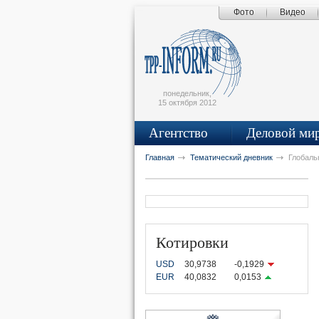
Фото
Видео
Поиск по сайту
Главная страница
Написать письмо
Карта сайта
tpprf
понедельник,
15 октября 2012
Агентство
Деловой ми
рус
eng
Главная
Тематический дневник
Глобаль
Котировки
USD
30,9738
-0,1929
EUR
40,0832
0,0153
OK
UTUBE
VKONTAKTE