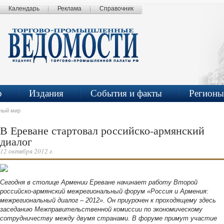
Календарь
Реклама
Справочник
р
Издания
События и факты
Регионы
ный мир
В Ереване стартовал российско-армянский
диалог
12 октября 2012 г.
Сегодня в столице Армении Ереване начинает работу Второй
российско-армянский межрегиональный форум «Россия и Армения:
межрегиональный диалог
–
2012». Он приурочен к проходящему здесь
заседанию Межправительственной комиссии по экономическому
сотрудничеству между двумя странами. В форуме примут участие