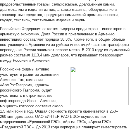
продовольственные товары, сельхозсырье, драгоценные камни,
драгметаллы и изделия из них, а также машины, оборудование и
транспортные средства, продукцию химической промышленности,
каучук, текстиль, текстильные изделия и обувь.
Российская Федерация остается лидером среди стран – инвесторов в
армянскую экономику. Доля России в привлеченных в Армению
инвестициях составляет порядка 38,5%. Кроме того, в общем объеме
поступающих в Армению из-за рубежа инвестиций частные трансферты
переводы из России занимают первое место. В 2010 году их суммарный
размер составил 1113,4 млн долларов, что превышает товарооборот
между Россией и Арменией.
Российские фирмы активно
участвуют в развитии экономики
Армении. Так, компания
«АрмРосГазпром», «дочка»
российского Газпрома, будет
участвовать в строительстве
нефтепровода Иран – Армения,
мощность которого составит около
1,5 млн тонн в год. Общая стоимость проекта оценивается в 250–
260 млн долларов. ОАО «ИНТЕР РАО ЕЭС» осуществляет
модернизацию «Ереванской ГЭС», «Аргел ГЭС», «Арзни ГЭС»,
«Разданской ТЭС». До 2013 года корпорация планирует инвестировать