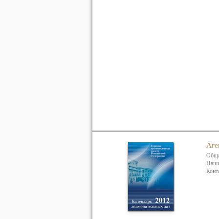
Аге
Обща
Наши
Конт