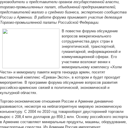
руководители и представители органов государственной власти,
торгово-промышленных палат, объединений предпринимателей,
представителей малого и среднего бизнеса, экспертного сообщества
России и Армении. В работе форума принимает участие делегация
Торгово-промышленной палаты Российской Федерации.
В повестке форума обсуждение
вопросов межрегионального
сотрудничества двух стран в
энергетической, транспортной,
гуманитарной, информационной и
коммуникационной сферах. Его
участники возложат венки к
мемориальному комплексу «Холм
Чести» и мемориалу памяти жертв геноцида армян, посетят
выставочный комплекс «Ереван-Экспо», в котором и будет проходит
мероприятие. В программе форума обсуждение вопросов развития
российско-армянских связей в политической, экономической и
культурной областях.
Торгово-экономические отношения России и Армении динамично
развиваются, несмотря на неблагоприятную мировую экономическую
конъюнктуру. С 2004 по 2010 год товарооборот двусторонней торговли
вырос с 208,4 млн долларов до 859,1 млн. Основу российского экспорта
в Армению составляют минеральные продукты, машины, оборудование,
транспортные средства. Из Армении Россия импортирует