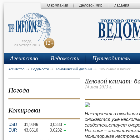
О компании
Деловой мир
Издания
сьмо
айта
среда,
12+
23 октября 2013
Агентство
Ведомости
Путеводитель
Агентство
Ведомости
Тематический дневник
Экономика и бизнес
Деловой климат: б
14 мая 2013 г.
Погода
Котировки
Настроения и ожидания 
снижаются уже нескольк
USD
31,9346
0,0333
свидетельствует очере
EUR
43,6610
0,0232
России»
–
аналитическог
мониторинге настроений