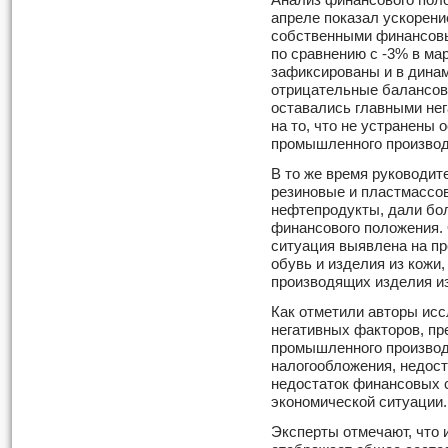
Анализ финансового пол
апреле показал ускорен
собственными финансовы
по сравнению с -3% в ма
зафиксированы и в дина
отрицательные балансов
оставались главными не
на то, что не устранены
промышленного производ
В то же время руководит
резиновые и пластмассов
нефтепродукты, дали бол
финансового положения.
ситуация выявлена на п
обувь и изделия из кожи
производящих изделия из
Как отметили авторы исс
негативных факторов, п
промышленного производ
налогообложения, недост
недостаток финансовых с
экономической ситуации.
Эксперты отмечают, что 