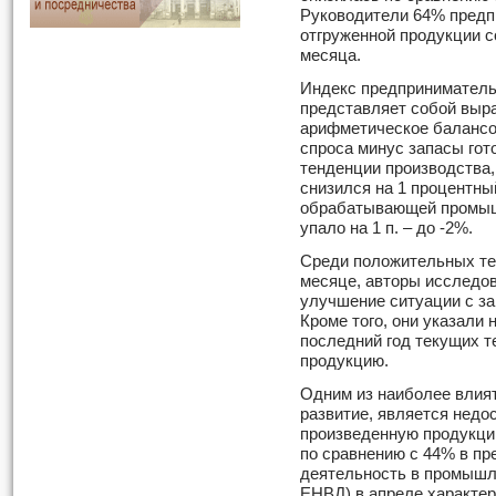
Руководители 64% предп
отгруженной продукции 
месяца.
Индекс предприниматель
представляет собой выр
арифметическое балансо
спроса минус запасы гот
тенденции производства
снизился на 1 процентны
обрабатывающей промыш
упало на 1 п. – до -2%.
Среди положительных те
месяце, авторы исследо
улучшение ситуации с за
Кроме того, они указали
последний год текущих т
продукцию.
Одним из наиболее влия
развитие, является недо
произведенную продукци
по сравнению с 44% в п
деятельность в промышле
ЕНВД) в апреле характе