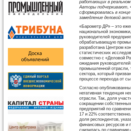
работающих в реальном 
Авторы подчеркивают, 
сформировалась в конце 
замедление деловой ак
«Барометр ДР» – это еж
национальной экономики
руководителей предприят
обрабатывающую промыш
разработана Центром ко
статистических исследо
совместно с «Деловой Р
ожидания руководителей
промышленной отрасли, 
сектора, который призва
процессе перехода от сы
Согласно опубликованны
негативная тенденция не
отрасли. Так, доля учас
сокращении собственных
предприятий по сравнен
17 и 22% соответственно
доля респондентов, указ
финансовых ресурсов и п
снизилась по сравнению