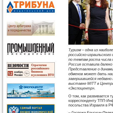
Туризм – одна из наибо
российско-израильского
по темпам роста числа 
Россия оставила далек
Представление о динами
обменов может дать на
завершившейся недавно
выставке MITT в Центр
«Экспоцентр».
О том, как развивается т
корреспонденту ТПП-Инф
посольства Израиля в Р
– Госпожа Брискин-Пеле