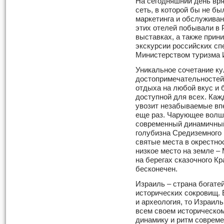
На сегодняшний день вря
сеть, в которой бы не б
маркетинга и обслужива
этих отелей побывали в 
выставках, а также прин
экскурсии российских сп
Министерством туризма 
Уникальное сочетание ку
достопримечательностей,
отдыха на любой вкус и 
доступной для всех. Каж
увозит незабываемые вп
еще раз. Чарующее волш
современный динамичный
голубизна Средиземного 
святые места в окрестно
низкое место на земле –
на берегах сказочного Кр
бесконечен.
Израиль – страна богате
исторических сокровищ. 
и археология, то Израил
всем своем историческом
динамику и ритм совреме