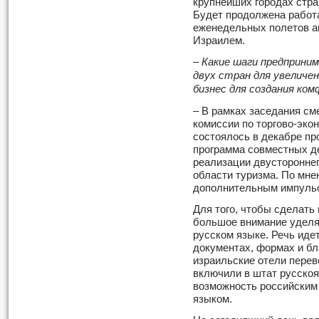
крупнейших городах стран
Будет продолжена работ
еженедельных полетов а
Израилем.
– Какие шаги предприн
двух стран для увеличе
бизнес для создания ко
– В рамках заседания с
комиссии по торгово-эко
состоялось в декабре пр
программа совместных де
реализации двустороннег
области туризма. По мне
дополнительным импульс
Для того, чтобы сделать
большое внимание уделя
русском языке. Речь ид
документах, формах и бл
израильские отели перев
включили в штат русско
возможность российским
языком.