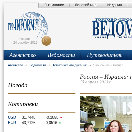
О компании
Деловой мир
Издания
сьмо
айта
четверг,
12+
24 октября 2013
Агентство
Ведомости
Путеводитель
Агентство
Ведомости
Тематический дневник
Экономика и бизнес
Россия – Израиль:
15 апреля 2013 г.
Погода
Котировки
USD
31,7448
-0,1898
EUR
43,7126
0,0516