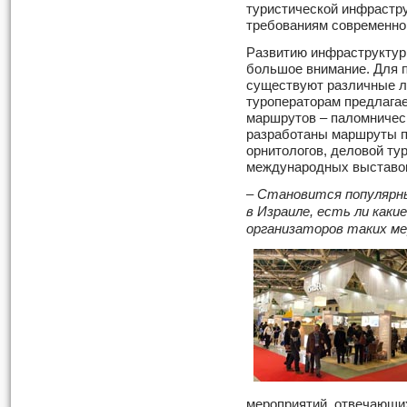
туристической инфрастр
требованиям современно
Развитию инфраструктур
большое внимание. Для 
существуют различные л
туроператорам предлага
маршрутов – паломническ
разработаны маршруты п
орнитологов, деловой ту
международных выставок
– Становится популярн
в Израиле, есть ли каки
организаторов таких м
мероприятий, отвечающи