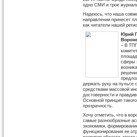
одно СМИ и трое журнал
Надеюсь, что наша совме
направлении принесет пл
как читатели нашей реги
Юрий Г
Вороне
– В ТП
комите
площад
сферы 
возник
решени
предло
держать руку на пульсе 
средствами массовой ин
достоверности и правди
Основной принцип такого
прозрачность.
Хочу отметить, что в во
самые разнообразные ас
экономики, формировани
функционирования ее отр