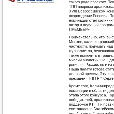
такого рода проектах. Та
ТПП впервые организова
XVIII Всероссийском кон
возрождение России». П
номинаций стал калининг
автор и ведущий програ
ПРЕМЬЕР».
Примечательно, что, выс
Москве, калининградский
частности, подумать над
журналистов, освещающи
также включить в тради
миссий аналогичные – дл
регионов России, но и из
Наша палата готова стат
деловой прессы. Эту ин
президент ТПП РФ Серге
Кроме того, Калинингра
номинации в области де
этапа этого конкурса. Т
победителей, организов
поддержке КТПП и прави
состоялась в Балтийско
им. И. Канта. Среди поб