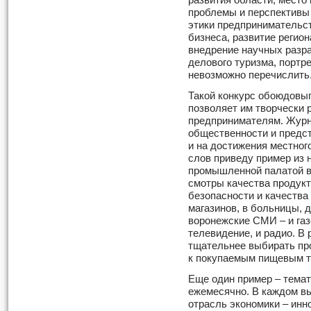
развития области, место 
проблемы и перспективы
этики предпринимательст
бизнеса, развитие регион
внедрение научных разра
делового туризма, портр
невозможно перечислить
Такой конкурс обоюдовыг
позволяет им творчески р
предпринимателям. Журн
общественности и предст
и на достижения местног
слов приведу пример из 
промышленной палатой в
смотры качества продукт
безопасности и качества
магазинов, в больницы, 
воронежские СМИ – и газ
телевидение, и радио. В
тщательнее выбирать пр
к покупаемым пищевым т
Еще один пример – темат
ежемесячно. В каждом в
отрасль экономики – инн