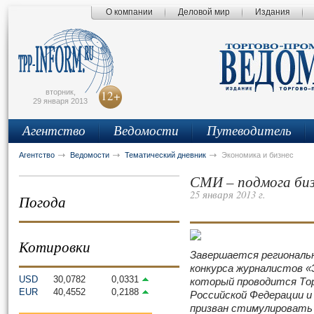
О компании
Деловой мир
Издания
сьмо
айта
вторник,
12+
29 января 2013
Агентство
Ведомости
Путеводитель
Агентство
Ведомости
Тематический дневник
Экономика и бизнес
СМИ – подмога биз
25 января 2013 г.
Погода
Котировки
Завершается региональн
конкурса журналистов «
USD
30,0782
0,0331
который проводится То
EUR
40,4552
0,2188
Российской Федерации и
призван стимулировать 