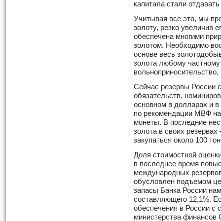
капитала стали отдават
Учитывая все это, мы пр
золоту, резко увеличив е
обеспечена многими прир
золотом. Необходимо вос
основе весь золотодобы
золота любому частному 
вольноприносительство, 
Сейчас резервы России с
обязательств, номиниров
основном в долларах и в 
по рекомендации МВФ на
монеты. В последние не
золота в своих резервах
закупаться около 100 то
Доля стоимостной оценки
в последнее время повыс
международных резервов.
обусловлен подъемом це
запасы Банка России нам
составляющего 12,1%. Ес
обеспечения в России с 
министерства финансов 