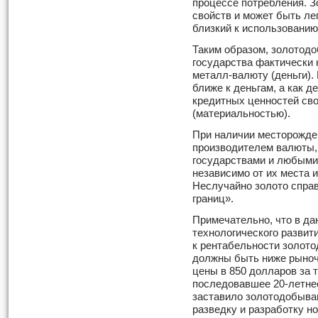
процессе потребления. З
свойств и может быть ле
близкий к использованию
Таким образом, золотод
государства фактически 
металл-валюту (деньги).
ближе к деньгам, а как 
кредитных ценностей св
(материальностью).
При наличии месторожден
производителем валюты, 
государствами и любыми
независимо от их места 
Неслучайно золото спра
границ».
Примечательно, что в да
технологического развит
к рентабельности золото
должны быть ниже рыночн
цены в 850 долларов за 
последовавшее 20-летне
заставило золотодобыва
разведку и разработку 