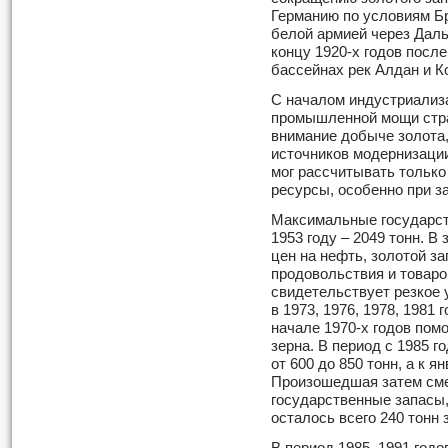
Германию по условиям Бр
белой армией через Даль
концу 1920-х годов посл
бассейнах рек Алдан и К
С началом индустриализ
промышленной мощи стра
внимание добыче золота,
источников модернизаци
мог рассчитывать тольк
ресурсы, особенно при з
Максимальные государст
1953 году – 2049 тонн. В
цен на нефть, золотой з
продовольствия и товаро
свидетельствует резкое 
в 1973, 1976, 1978, 1981
начале 1970-х годов пом
зерна. В период с 1985 г
от 600 до 850 тонн, а к я
Произошедшая затем сме
государственные запасы, 
осталось всего 240 тонн 