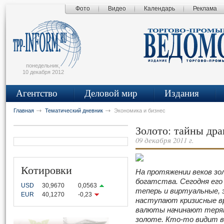
Фото
Видео
Календарь
Реклама
сьмо
айта
понедельник,
10 декабря 2012
Агентство
Деловой мир
Издания
Главная
Тематический дневник
Экономика и бизнес
Золото: тайны дра
09 декабря 2011 г.
Котировки
На протяжении веков зо
богатства. Сегодня его
USD
30,9670
0,0563
теперь и виртуальные, 
EUR
40,1270
-0,23
наступают кризисные в
валюты начинают терят
золоте. Кто-то видит в