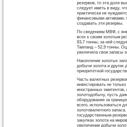
резервов, то эта доля в
следует иметь в виду, ч
практически не нуждаютс
финансовыми активами, т
создавать эти резервы.
По сведениям МВФ, с янв
всех к своим золотым ре
83,7 тонны, за ней следу
Таиланд – 52,9 тонны. Оц
увеличила свои запасы з
Накопление золотых зап
добычи золота и других
приоритетной государств
Часть валютных резервов
инвестировать не только
иностранных эмитентов, 
золотодобычу, пусть даж
оборудования за границе
всего, использоваться д
золотовалютного запаса.
государственным резерво
закупках золота на миро
увеличении добычи золот