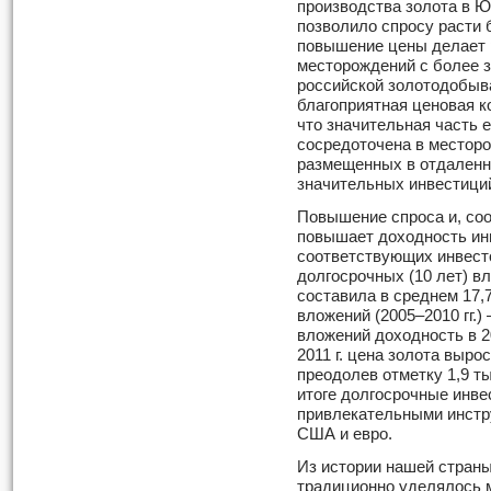
производства золота в 
позволило спросу расти
повышение цены делает
месторождений с более 
российской золотодобы
благоприятная ценовая к
что значительная часть 
сосредоточена в местор
размещенных в отдаленн
значительных инвестици
Повышение спроса и, соо
повышает доходность ин
соответствующих инвесто
долгосрочных (10 лет) вл
составила в среднем 17,
вложений (2005–2010 гг.) 
вложений доходность в 20
2011 г. цена золота выро
преодолев отметку 1,9 т
итоге долгосрочные инве
привлекательными инстр
США и евро.
Из истории нашей страны
традиционно уделялось м