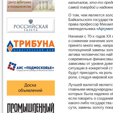
капиталов, кто-то пред
самой твердой и надежн
О том, чем является зол
Байкальского государств
права профессор Михаил
еженедельника
«Аргумен
Начиная с 70-х годов XX
о снижении значения зол
принято много мер, напра
полноценной замены золо
актива человечество найт
современные финансовые
зависимы от уровня дове
ситуации в конкретной с
будут приходить на роль
роли, следуя мировой ко
Лучшей валютой являетс
главными международным
которых была надежно о
если говорить о создани
какого-либо государства 
сути, замены золоту пока