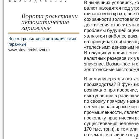
В нынешних условиях, к
валют находятся под угр
финансового краха, все 
Ворота рольставни
сохранности золотовалю
автоматические
достижения относительно
гаражные
проблемы будущей оценк
являются наиболее важн
Ворота рольставни автоматические
на принципах глобализац
гаражные
«телесным» денежным ин
www.stavimrolstavni.ru
В текущих условиях знач
валютных резервов их у
значение. Возможности 
золотоносные месторожд
В чем универсальность з
производства? В функци
возникало противоречие,
выступавшие в роли экв
по своему прямому назна
несмотря на широкое исп
промышленности, являет
поскольку практически в
существования человечес
170 тыс. тонн), в том ил
на земле, в отличие от д