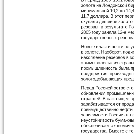
В период 1985–1991 годов
золота на Лондонской би
минимальной 10,2 до 14,4
11,7 доллара. В этот пер
скупали дешевое золото 
резервы, в результате Ро
2005 году заняла 12-е ме
государственных резерва
Новые власти почти не 
в золоте. Наоборот, подч
накопление резервов в зо
«вымывалось» из страны
промышленность была пр
предприятия, производя
золотодобывающих пред
Перед Россией остро сто
обновления промышленно
отраслей. В настоящее 
зарабатывается от прода
преимущественно нефти и
зависимости России от не
неустойчивость бумажны
обеспечивает экономичес
государства. Вместе с т