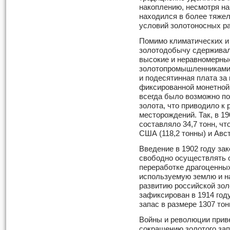
накоплению, несмотря на
находился в более тяже
условий золотоносных ра
Помимо климатических и
золотодобычу сдерживал
высокие и неравномерны
золотопромышленниками 
и подесятинная плата за
фиксированной монетной ц
всегда было возможно п
золота, что приводило к
месторождений. Так, в 19
составляло 34,7 тонн, ч
США (118,2 тонны) и Авст
Введение в 1902 году за
свободно осуществлять о
переработке драгоценных
используемую землю и н
развитию российской зо
зафиксирован в 1914 год
запас в размере 1307 тон
Войны и революции приве
сокращению золотого зап