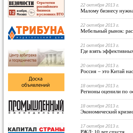
22 октября 2013 г.
Малому бизнесу нужн
22 октября 2013 г.
Мебельный рынок: раст
21 октября 2013 г.
Где взять эффективны
20 октября 2013 г.
Россия – это Китай на
18 октября 2013 г.
Регионы оценили по о
18 октября 2013 г.
Экономический кризис
17 октября 2013 г.
РЖД: 10 лет спустя