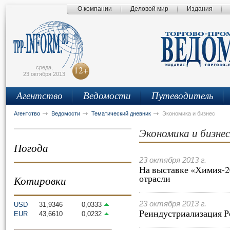
О компании
Деловой мир
Издания
сьмо
айта
среда,
12+
23 октября 2013
Агентство
Ведомости
Путеводитель
Агентство
Ведомости
Тематический дневник
Экономика и бизнес
Экономика и бизнес
Погода
23 октября 2013 г.
На выставке «Химия-2
отрасли
Котировки
23 октября 2013 г.
USD
31,9346
0,0333
Реиндустриализация 
EUR
43,6610
0,0232