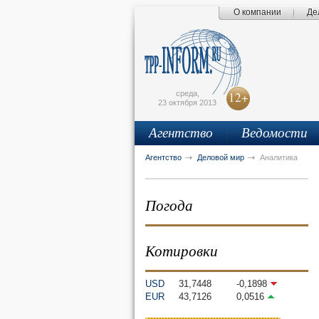
О компании
Де
Поиск по сайту
Главная страница
Написать письмо
Карта сайта
tpprf
E
среда,
12+
23 октября 2013
Агентство
Ведомости
рус
eng
Агентство
Деловой мир
Аналитика
Погода
Котировки
USD
31,7448
-0,1898
EUR
43,7126
0,0516