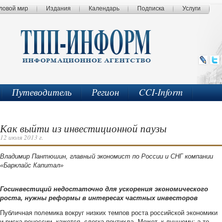
ловой мир
Издания
Календарь
Подписка
Услуги
Путеводитель
Регион
CCI-Inform
Как выйти из инвестиционной паузы
12 июля 2013 г.
Владимир Пантюшин, главный экономист по России и СНГ компании
«Барклайс Капитал»
Госинвестиций недостаточно для ускорения экономического
роста, нужны реформы в интересах частных инвесторов
Публичная полемика вокруг низких темпов роста российской экономики
и риска рецессии, кажется, слегка поутихла. Может, к лучшему: а то