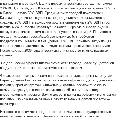
и динамике инвестиций. Если в первых инвестиции составляют около
20% ВВП, то в Индии и Южной Африке они находятся на уровне 30%, а
в Китае — около 50% ВВП. Среди близких соседей показателен
Казахстан, где инвестиции в последнее десятилетие составили в
среднем 26% ВВП, а экономика росла в среднем на 7,2% ВВП в год
против 4,7% в России. Взглянув на более широкую выборку, видишь
прямую зависимость темпов роста от уровня инвестиций. Получается,
что для ускорения российской экономики до 5% требуется
поддерживать инвестиции на уровне 30% ВВП. Конечно, затухающая
инвестиционная активность — беда не только российской экономики.
После кризиса 2008 года инвестиции снизились во многих развитых
странах.
Но для России эффект низкой активности гораздо более существенен
ввиду относительного технологического отставания.
Финансовые факторы, несомненно, важны, но здесь прогресс ощутим.
Переход Банка России на таргетирование инфляции сделал денежную
политику прогнозируемой. Снижение инфляции послужит базовым
стимулом для удешевления заимствований, в том числе под
инвестиционные проекты. Важно довести до конца реформу монетарной
политики. Но ключевые решения лежат все-таки в другой области —
структурной.
Некоторые экономисты предлагают активизировать государственную
инвестиционную политику. Трудно оспаривать необходимость