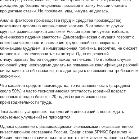
доходило до безапелляционных призывов к Банку России снижать
процентные ставки. Но проблема, увы, никуда не делась.
Анализ факторов производства (труд и средства производства)
показывает довольно напряженную картину. В отличие от других
крупных развивающихся экономик Россия вряд ли сумеет избежать
физического падения занятости. Демографическая ситуация говорит о
снижении численности населения трудоспособного возраста в
ближайшем будущем, и иммиграционная политика, вероятно, не сможет
полностью компенсировать эти потери. Одно из решений —
стимулировать более поздний выход на пенсию. Но в любом случае
основной упор необходимо делать на повышение квалификации рабочей
силы: качестве образования, его адаптации к современным требованиям
экономики.
Что касается средств производства, то их изношенность (в среднем
около 50%) и часто технологическая отсталость (средний возраст
основных фондов близок к 20 годам) ограничивают рост
производительности труда.
Без замены устаревших технологий и инвестиций в новые ждать
серьезных улучшений не приходится.
Однако сравнение с развивающимися экономиками показывает явное
инвестиционное отставание России. Среди стран БРИКС Бразилия и
Россия довольно значительно отстают от трех других членов по объему