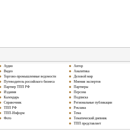
Аудио
Автор
Видео
Аналитика
Торгово-промышленные ведомости
Деловой мир
Путеводитель российского бизнеса
Мнения экспертов
Партнер ТПП РФ
Партнеры
Издания
Персона
Календарь
Подписка
Справочник
Региональные публикации
ТПП РФ
Реклама
ТПП-Информ
Тема
Фото
Тематический дневник
ТПП представляет