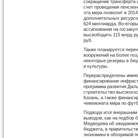
сокращение трансферта 
счет проведения пенсио
эта мера позволит в 2014
дополнительных ресурсов, 
624 миллиарда. Во-втор
ассигнования на госзакупк
высвободить 115 млрд руб.
руб.
Также планируется перен
вооружений на более поз
некоторые резервы в бю
и культуры.
Перераспределены имеющ
финансирование инфрастр
программа развития Даль
строительство высокоско
Казань, а также финанси
чемпионата мира по футб
Подводя итог вчерашним
выводов, как на подбор 
Медведева об ожидаемом
бюджета, в правительств
экономики в обозримой пе