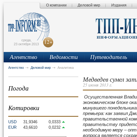
О компании
Деловой мир
Издания
сьмо
айта
среда,
12+
23 октября 2013
Агентство
Ведомости
Путеводитель
Агентство
Деловой мир
Аналитика
Медведев сумел за
25 июня 2013 г.
Погода
Осуществленная Влади
экономическом блоке ок
Котировки
минувшего понедельника.
премьера: как заявил Д
правительственной ком
USD
31,9346
0,0333
правительству придется
EUR
43,6610
0,0232
необходимую меру – опт
вопроса является сохра