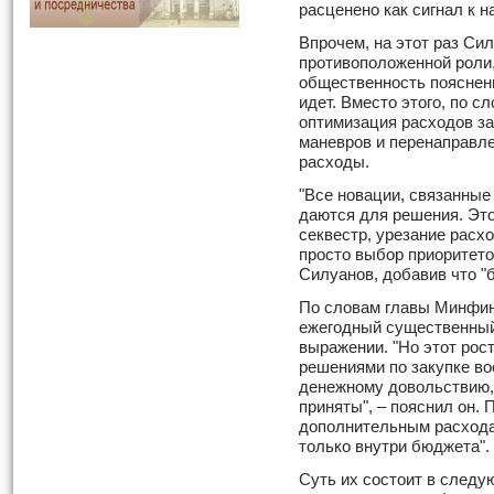
расценено как сигнал к 
Впрочем, на этот раз Си
противоположенной роли
общественность пояснени
идет. Вместо этого, по с
оптимизация расходов з
маневров и перенаправле
расходы.
"Все новации, связанные
даются для решения. Эт
секвестр, урезание расхо
просто выбор приоритето
Силуанов, добавив что "
По словам главы Минфина,
ежегодный существенный
выражении. "Но этот рос
решениями по закупке во
денежному довольствию,
приняты", – пояснил он.
дополнительным расхода
только внутри бюджета".
Суть их состоит в следу