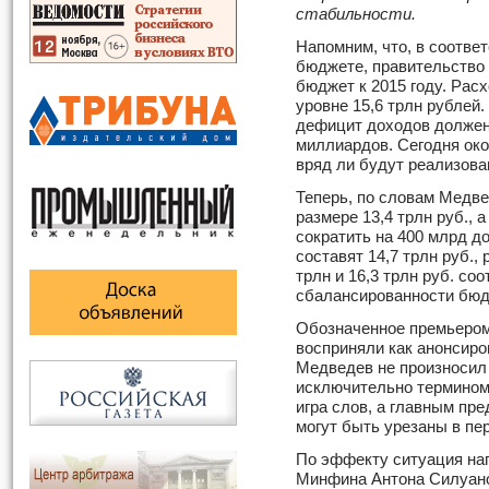
стабильности.
Напомним, что, в соотве
бюджете, правительство
бюджет к 2015 году. Рас
уровне 15,6 трлн рублей. 
дефицит доходов должен
миллиардов. Сегодня око
вряд ли будут реализова
Теперь, по словам Медве
размере 13,4 трлн руб.,
сократить на 400 млрд до
составят 14,7 трлн руб., р
трлн и 16,3 трлн руб. со
сбалансированности бюдж
Обозначенное премьером
восприняли как анонсиро
Медведев не произносил 
исключительно термином 
игра слов, а главным пр
могут быть урезаны в пе
По эффекту ситуация на
Минфина Антона Силуано