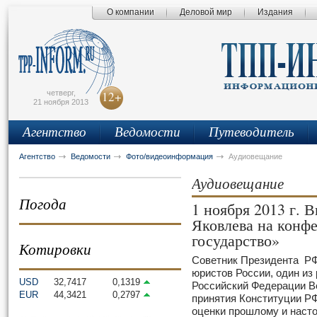
О компании
Деловой мир
Издания
сьмо
айта
четверг,
12+
21 ноября 2013
Агентство
Ведомости
Путеводитель
Агентство
Ведомости
Фото/видеоинформация
Аудиовещание
Аудиовещание
Погода
1 ноября 2013 г.
Яковлева на конф
государство»
Котировки
Советник Президента РФ
юристов России, один из
USD
32,7417
0,1319
Российский Федерации В
EUR
44,3421
0,2797
принятия Конституции РФ
оценки прошлому и наст