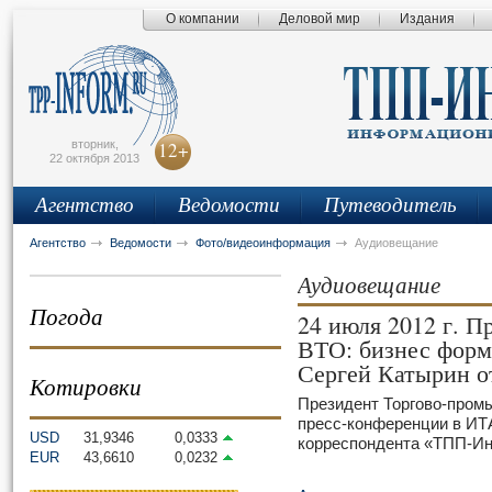
О компании
Деловой мир
Издания
сьмо
айта
вторник,
12+
22 октября 2013
Агентство
Ведомости
Путеводитель
Агентство
Ведомости
Фото/видеоинформация
Аудиовещание
Аудиовещание
Погода
24 июля 2012 г. П
ВТО: бизнес форм
Сергей Катырин о
Котировки
Президент Торгово-пром
пресс-конференции в ИТ
USD
31,9346
0,0333
корреспондента «ТПП-И
EUR
43,6610
0,0232