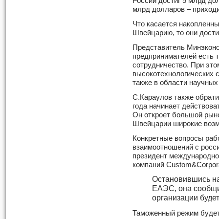
России достиг 5 млрд дол
млрд долларов – приход
Что касается накопленны
Швейцарию, то они дости
Представитель Минэконом
предпринимателей есть 
сотрудничество. При этом
высокотехнологических с
также в области научных
С.Караулов также обратил
года начинает действова
Он откроет большой рыно
Швейцарии широкие возм
Конкретные вопросы раб
взаимоотношений с росс
президент международно
компаний Custom&Corpor
Остановившись н
ЕАЭС, она сообщи
организации будет
Таможенный режим будет