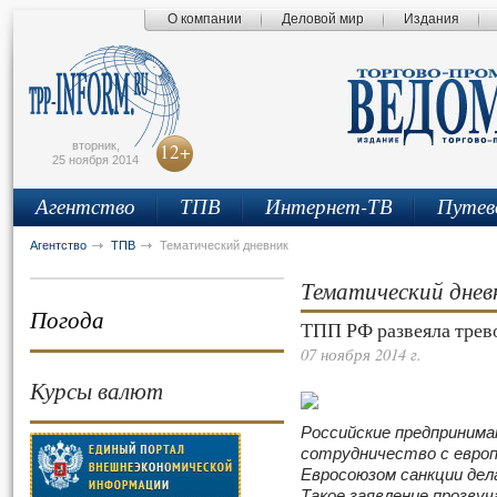
О компании
Деловой мир
Издания
сьмо
айта
вторник,
12+
25 ноября 2014
Агентство
ТПВ
Интернет-ТВ
Путев
Агентство
ТПВ
Тематический дневник
Тематический днев
Погода
ТПП РФ развеяла трев
07 ноября 2014 г.
Курсы валют
Российские предприним
сотрудничество с европ
Евросоюзом санкции де
Такое заявление прозвуч