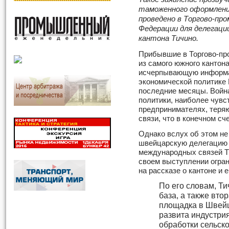
таможенного оформлени
проведено в Торгово-пр
Федерации для делегаци
кантона Тичино.
Прибывшие в Торгово-п
из самого южного кантон
исчерпывающую информац
экономической политике 
последние месяцы. Войн
политики, наиболее чувс
предпринимателях, теря
связи, что в конечном сч
Однако вслух об этом не
швейцарскую делегацию 
международных связей Т
своем выступлении огран
на рассказе о кантоне и е
По его словам, Ти
база, а также вт
площадка в Швейц
развита индустрия
обработки сельск