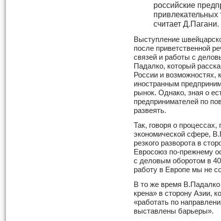
российские предп
привлекательных 
считает Д.Пагани.
Выступление швейцарско
после приветственной р
связей и работы с дело
Падалко, который расск
России и возможностях, 
иностранным предприним
рынок. Однако, зная о ес
предпринимателей по пов
развеять.
Так, говоря о процессах,
экономической сфере, В.
резкого разворота в стор
Евросоюз по-прежнему о
с деловым оборотом в 4
работу в Европе мы не с
В то же время В.Падалко
крена» в сторону Азии, 
«работать по направлени
выставлены барьеры».