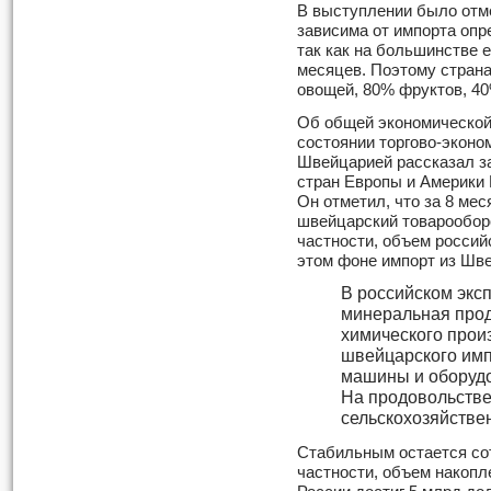
В выступлении было отме
зависима от импорта опр
так как на большинстве 
месяцев. Поэтому стран
овощей, 80% фруктов, 40
Об общей экономической 
состоянии торгово-эконо
Швейцарией рассказал з
стран Европы и Америки
Он отметил, что за 8 мес
швейцарский товарообор
частности, объем россий
этом фоне импорт из Шв
В российском экс
минеральная прод
химического произ
швейцарского имп
машины и оборудо
На продовольств
сельскохозяйстве
Стабильным остается сот
частности, объем накоп