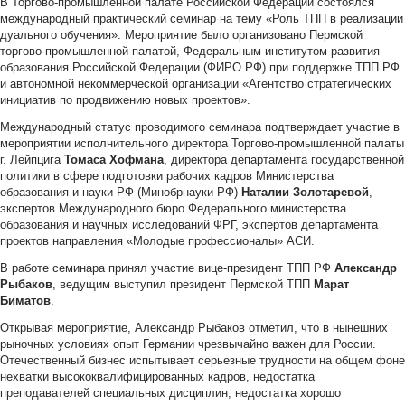
В Торгово-промышленной палате Российской Федерации состоялся
международный практический семинар на тему «Роль ТПП в реализации
дуального обучения». Мероприятие было организовано Пермской
торгово-промышленной палатой, Федеральным институтом развития
образования Российской Федерации (ФИРО РФ) при поддержке ТПП РФ
и автономной некоммерческой организации «Агентство стратегических
инициатив по продвижению новых проектов».
Международный статус проводимого семинара подтверждает участие в
мероприятии исполнительного директора Торгово-промышленной палаты
г. Лейпцига
Томаса Хофмана
, директора департамента государственной
политики в сфере подготовки рабочих кадров Министерства
образования и науки РФ (Минобрнауки РФ)
Наталии Золотаревой
,
экспертов Международного бюро Федерального министерства
образования и научных исследований ФРГ, экспертов департамента
проектов направления «Молодые профессионалы» АСИ.
В работе семинара принял участие вице-президент ТПП РФ
Александр
Рыбаков
, ведущим выступил президент Пермской ТПП
Марат
Биматов
.
Открывая мероприятие, Александр Рыбаков отметил, что в нынешних
рыночных условиях опыт Германии чрезвычайно важен для России.
Отечественный бизнес испытывает серьезные трудности на общем фоне
нехватки высококвалифицированных кадров, недостатка
преподавателей специальных дисциплин, недостатка хорошо