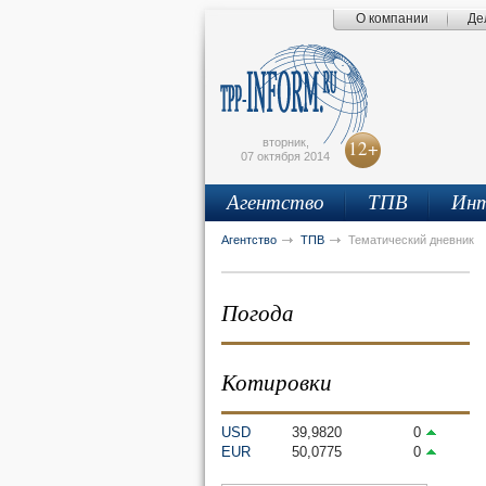
О компании
Де
Поиск по сайту
Главная страница
Написать письмо
Карта сайта
tpprf
E
вторник,
12+
07 октября 2014
Агентство
ТПВ
Инт
рус
eng
Агентство
ТПВ
Тематический дневник
Погода
Котировки
USD
39,9820
0
EUR
50,0775
0