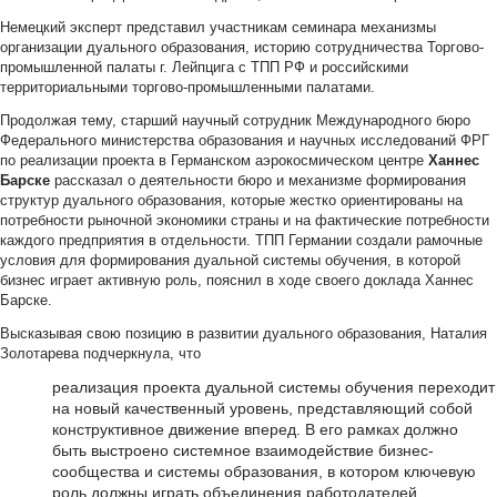
Немецкий эксперт представил участникам семинара механизмы
организации дуального образования, историю сотрудничества Торгово-
промышленной палаты г. Лейпцига с ТПП РФ и российскими
территориальными торгово-промышленными палатами.
Продолжая тему, старший научный сотрудник Международного бюро
Федерального министерства образования и научных исследований ФРГ
по реализации проекта в Германском аэрокосмическом центре
Ханнес
Барске
рассказал о деятельности бюро и механизме формирования
структур дуального образования, которые жестко ориентированы на
потребности рыночной экономики страны и на фактические потребности
каждого предприятия в отдельности. ТПП Германии создали рамочные
условия для формирования дуальной системы обучения, в которой
бизнес играет активную роль, пояснил в ходе своего доклада Ханнес
Барске.
Высказывая свою позицию в развитии дуального образования, Наталия
Золотарева подчеркнула, что
реализация проекта дуальной системы обучения переходит
на новый качественный уровень, представляющий собой
конструктивное движение вперед. В его рамках должно
быть выстроено системное взаимодействие бизнес-
сообщества и системы образования, в котором ключевую
роль должны играть объединения работодателей.