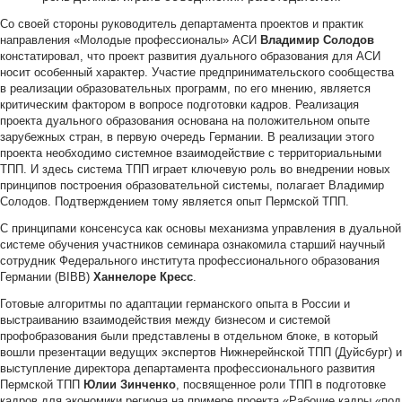
Со своей стороны руководитель департамента проектов и практик
направления «Молодые профессионалы» АСИ
Владимир Солодов
констатировал, что проект развития дуального образования для АСИ
носит особенный характер. Участие предпринимательского сообщества
в реализации образовательных программ, по его мнению, является
критическим фактором в вопросе подготовки кадров. Реализация
проекта дуального образования основана на положительном опыте
зарубежных стран, в первую очередь Германии. В реализации этого
проекта необходимо системное взаимодействие с территориальными
ТПП. И здесь система ТПП играет ключевую роль во внедрении новых
принципов построения образовательной системы, полагает Владимир
Солодов. Подтверждением тому является опыт Пермской ТПП.
С принципами консенсуса как основы механизма управления в дуальной
системе обучения участников семинара ознакомила старший научный
сотрудник Федерального института профессионального образования
Германии (ВIВВ)
Ханнелоре Кресс
.
Готовые алгоритмы по адаптации германского опыта в России и
выстраиванию взаимодействия между бизнесом и системой
профобразования были представлены в отдельном блоке, в который
вошли презентации ведущих экспертов Нижнерейнской ТПП (Дуйсбург) и
выступление директора департамента профессионального развития
Пермской ТПП
Юлии Зинченко
, посвященное роли ТПП в подготовке
кадров для экономики региона на примере проекта «Рабочие кадры «под