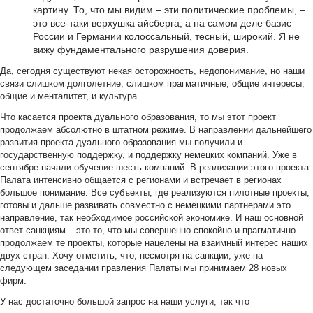
картину. То, что мы видим – эти политические проблемы, –
это все-таки верхушка айсберга, а на самом деле базис
России и Германии колоссальный, тесный, широкий. Я не
вижу фундаментального разрушения доверия.
Да, сегодня существуют некая осторожность, недопонимание, но наши
связи слишком долголетние, слишком прагматичные, общие интересы,
общие и менталитет, и культура.
Что касается проекта дуального образования, то мы этот проект
продолжаем абсолютно в штатном режиме. В направлении дальнейшего
развития проекта дуального образования мы получили и
государственную поддержку, и поддержку немецких компаний. Уже в
сентябре начали обучение шесть компаний. В реализации этого проекта
Палата интенсивно общается с регионами и встречает в регионах
большое понимание. Все субъекты, где реализуются пилотные проекты,
готовы и дальше развивать совместно с немецкими партнерами это
направление, так необходимое российской экономике. И наш основной
ответ санкциям – это то, что мы совершенно спокойно и прагматично
продолжаем те проекты, которые нацелены на взаимный интерес наших
двух стран. Хочу отметить, что, несмотря на санкции, уже на
следующем заседании правления Палаты мы принимаем 28 новых
фирм.
У нас достаточно большой запрос на наши услуги, так что