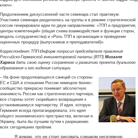
ключ».
Продолжением дискуссионной части семинара стал практикум.
Участники семинара разделились на группы и в режиме стратегической
сессии генерировали идеи по двум направлениям: «ТПП и предприятия,
центры компетенций» (общая схема взаимодействия и функции сторон,
модель сотрудничества) и «Роль ТПП в организации и проведении
оценочных процедур (выпускников и преподавателей)».
Корреспондент ТПП-Информ попросил председателя правления
Российско-Германской внешнеторговой палаты (ВТП)
Михаэля
Хармса
дать свою оценку сохранению и развитию проекта дуального
образования и его видения ситуации.
– На фоне продолжающихся санкций со стороны
ЕС и США в отношении России немецкое бизнес-
сообщество прекрасно понимает абсолютную
значимость России как стратегического партнера,
все стороны хотят скорейшего возвращения к
установившемуся партнерству. И идея, которую
Германия всегда пропагандировала, это идея
общего экономического пространства, включая и
Украину, была бы лучшим путем к разрешению
всех сегодняшних проблем.
Я думаю, что не стоит рисовать слишком негативную