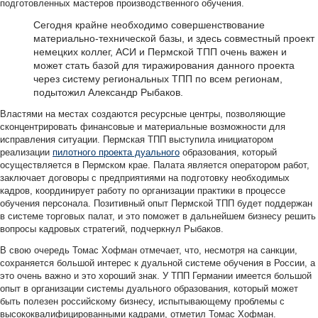
подготовленных мастеров производственного обучения.
Сегодня крайне необходимо совершенствование
материально-технической базы, и здесь совместный проект
немецких коллег, АСИ и Пермской ТПП очень важен и
может стать базой для тиражирования данного проекта
через систему региональных ТПП по всем регионам,
подытожил Александр Рыбаков.
Властями на местах создаются ресурсные центры, позволяющие
сконцентрировать финансовые и материальные возможности для
исправления ситуации. Пермская ТПП выступила инициатором
реализации
пилотного проекта дуального
образования, который
осуществляется в Пермском крае. Палата является оператором работ,
заключает договоры с предприятиями на подготовку необходимых
кадров, координирует работу по организации практики в процессе
обучения персонала. Позитивный опыт Пермской ТПП будет поддержан
в системе торговых палат, и это поможет в дальнейшем бизнесу решить
вопросы кадровых стратегий, подчеркнул Рыбаков.
В свою очередь Томас Хофман отмечает, что, несмотря на санкции,
сохраняется большой интерес к дуальной системе обучения в России, а
это очень важно и это хороший знак. У ТПП Германии имеется большой
опыт в организации системы дуального образования, который может
быть полезен российскому бизнесу, испытывающему проблемы с
высококвалифицированными кадрами, отметил Томас Хофман.