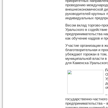
приоритетных направлен
проведению международн
внешнеэкономической де
руководителей крупных 
индивидуальных предпри
Весом вклад торгово-пр
Уральского в содействие
предпринимательства наш
как обучение кадров и п
Участие организации в ж
благотворительная и про
убеждают горожан в том,
муниципальной власти в
для Каменска-Уральского
Г
О
У
д
о
–
государственно-частного
предпринимательства – в
торгово-промышленной п