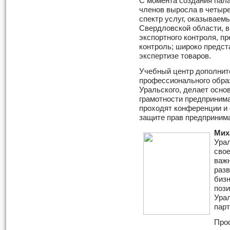
С момента создания пал
членов выросла в четыре
спектр услуг, оказывае
Свердловской области, в
экспортного контроля, п
контроль; широко предст
экспертизе товаров.
Учебный центр дополнит
профессионального обра
Уральского, делает осно
грамотности предпринима
проходят конференции и
защите прав предприним
Мих
Урал
свое
важн
разв
бизн
поз
Урал
парт
Про