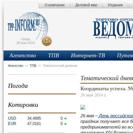
О компании
Деловой мир
Издания
сьмо
айта
среда,
12+
28 мая 2014
Агентство
ТПВ
Интернет-ТВ
Путев
Агентство
ТПВ
Тематический дневник
Тематический днев
Погода
Координаты успеха. 56°2
26 мая 2014 г.
Котировки
26 мая –
День российско
USD
34,4895
0
праздник получает все б
EUR
47,0161
0
предпринимателей во все
приурочена XIV Всеросс