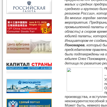
малых и средних предпр
среднего и крупного биз
регионов России», кото
Во многих городах запл
мероприятия. Предприни
промышленной палаты г.
область) в скором вре
юбилей палаты, которой
Инициатором ее создан
Пономарев
, который бы
председателем правления
были подтверждены на о
юбилея Олег Пономарев 
детища по развитию рег
п
–
У
п
О
п
производства, и вступле
неконкурентоспособной з
Может быть, немного выи