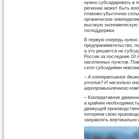
нужно субсидировать в п
регионах может быть воо
планово-убыточное сельс
органическое земледелие
высокую экономическую 
господдержки.
В первую очередь нужно
предпринимательство, п
а это решается не субси
России за последние 10 
населенных пунктов. Пов
селе субсидиями невозм
– А кооперативное движ
утопия? И насколько он
агропромышленного ком
– Кооперативное движени
а крайняя необходимость
движущей производствен
потеряем свою производс
заправлять вертикально 