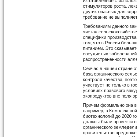
изготовленное с использ
стимуляторов роста, лек
других опасных для здор
требование не выполняет
Требованиям данного зак
чистая сельскохозяйстве
специфики производства 
том, что в России больш
питанием. Это сказывает
сосудистых заболеваний,
распространенности алле
Сейчас в нашей стране о
база органического сель
контроля качества, поэт
участвует не только в го
условиях правового ваку
экопродуктов вне поля з
Причем формально она вс
например, в Комплексной
биотехнологий до 2020 го
должны были провести о
органического земледели
правительство предложен