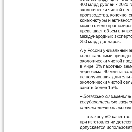
400 млрд рублей к 2020 
экологически чистой сел
производства, конечно, 
конъюнктуры и активност
можно смело прогнозиров
превышает объем внутре
международных экспертов
250 млрд долларов.
А у России уникальный э
колоссальными природны
экологически чистой про
в мире, 9% пахотных зем
чернозема, 40 млн га за
не получавших длительно
экологически чистой сел
занять более 15%.
– Возможно ли изменит
государственных закупо
отечественного произв
– По закону «О качестве
при изготовлении детског
допускается использова