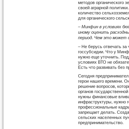
методов органического 
своей аграрной политики.
количество сельхозземел
для органического сельск
– Минфин в условиях бю
иному оценить расходны
период. Чем это может
– Не берусь отвечать за
госсубсидии. Что у Минф
нужно еще уточнить. По
условиях ВТО не обязате
Есть что развивать без 
Сегодня предприниматели
герои нашего времени. О
решение вопросов, котор
органов государственной
нужны финансовые влива
инфраструктуры, нужно 
профессиональные кадры 
запрещает делать. Созда
сельских населенных пу
предпринимательство.