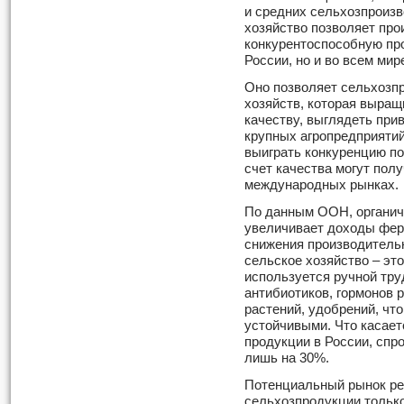
и средних сельхозпроизв
хозяйство позволяет про
конкурентоспособную пр
России, но и во всем мир
Оно позволяет сельхозп
хозяйств, которая выращ
качеству, выглядеть при
крупных агропредприятий.
выиграть конкуренцию по
счет качества могут пол
международных рынках.
По данным ООН, органич
увеличивает доходы фер
снижения производительн
сельское хозяйство – это
используется ручной тру
антибиотиков, гормонов 
растений, удобрений, чт
устойчивыми. Что касает
продукции в России, спр
лишь на 30%.
Потенциальный рынок ре
сельхозпродукции только