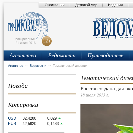
О компании
Деловой мир
Издания
сьмо
айта
воскресенье,
12+
21 июля 2013
Агентство
Ведомости
Путеводитель
Агентство
Ведомости
Тематический дневник
Тематический днев
Погода
Россия создана для эк
18 июля 2013 г.
Котировки
USD
32,4288
0,029
EUR
42,5920
0,1483