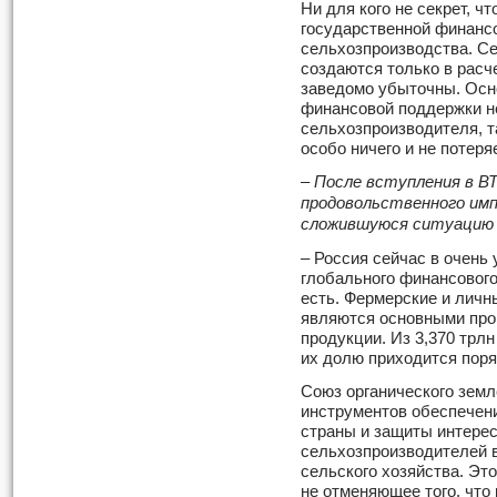
Ни для кого не секрет, 
государственной финанс
сельхозпроизводства. С
создаются только в расч
заведомо убыточны. Осн
финансовой поддержки не
сельхозпроизводителя, т
особо ничего и не потеряе
– После вступления в В
продовольственного имп
сложившуюся ситуацию 
– Россия сейчас в очень
глобального финансового
есть. Фермерские и лич
являются основными про
продукции. Из 3,370 трл
их долю приходится поря
Союз органического зем
инструментов обеспечен
страны и защиты интерес
сельхозпроизводителей в
сельского хозяйства. Эт
не отменяющее того, что