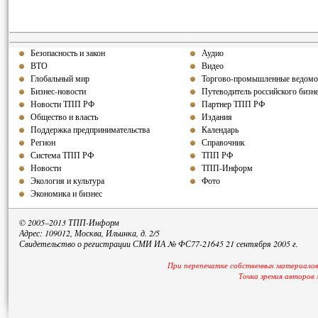
Безопасность и закон
Аудио
ВТО
Видео
Глобальный мир
Торгово-промышленные ведомо
Бизнес-новости
Путеводитель российского бизн
Новости ТПП РФ
Партнер ТПП РФ
Общество и власть
Издания
Поддержка предпринимательства
Календарь
Регион
Справочник
Система ТПП РФ
ТПП РФ
Новости
ТПП-Информ
Экология и культура
Фото
Экономика и бизнес
© 2005–2013 ТПП-Информ
Адрес: 109012, Москва, Ильинка, д. 2/5
Свидетельство о регистрации СМИ ИА № ФС77-21645 21 сентября 2005 г.
При перепечатке собственных материалов
Точка зрения авторов