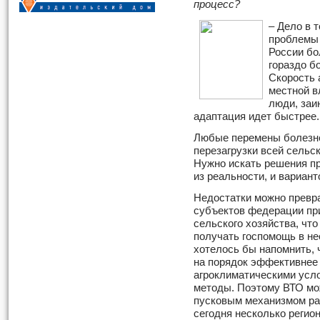
процесс?
– Дело в 
проблемы 
России бо
гораздо б
Скорость 
местной в
люди, заи
адаптация идет быстрее.
Любые перемены болезне
перезагрузки всей сельс
Нужно искать решения п
из реальности, и вариант
Недостатки можно превра
субъектов федерации пр
сельского хозяйства, что
получать госпомощь в не
хотелось бы напомнить, 
на порядок эффективнее 
агроклиматическими усл
методы. Поэтому ВТО мож
пусковым механизмом ра
сегодня несколько регио