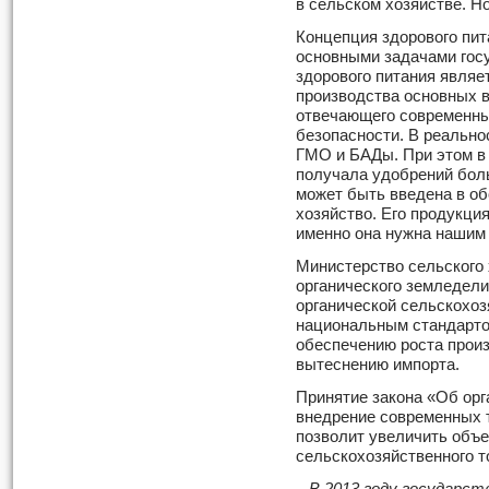
в сельском хозяйстве. Но
Концепция здорового пита
основными задачами госу
здорового питания являе
производства основных 
отвечающего современны
безопасности. В реально
ГМО и БАДы. При этом в 
получала удобрений боль
может быть введена в об
хозяйство. Его продукци
именно она нужна нашим
Министерство сельского
органического земледели
органической сельскохоз
национальным стандартом
обеспечению роста прои
вытеснению импорта.
Принятие закона «Об орг
внедрение современных 
позволит увеличить объе
сельскохозяйственного т