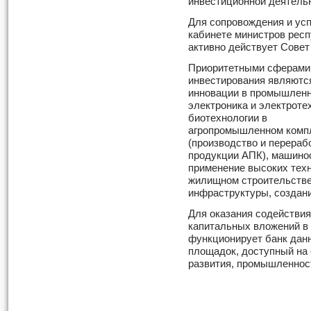
инвестиционной деятельн
Для сопровождения и ус
кабинете министров респ
активно действует Совет
Приоритетными сферами
инвестирования являютс
инновации в промышленн
электроника и электроте
биотехнологии в
агропромышленном комп
(производство и перераб
продукции АПК), машино
применение высоких техн
жилищном строительстве
инфраструктуры, создани
Для оказания содействи
капитальных вложений в
функционирует банк дан
площадок, доступный на 
развития, промышленност