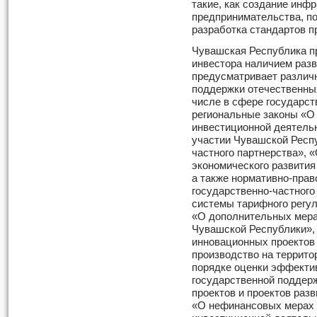
такие, как создание инф
предпринимательства, по
разработка стандартов 
Чувашская Республика п
инвестора наличием разв
предусматривает различ
поддержки отечественных
числе в сфере государст
региональные законы «О
инвестиционной деятель
участии Чувашской Респу
частного партнерства», 
экономического развития
а также нормативно-прав
государственно-частного
системы тарифного регу
«О дополнительных мера
Чувашской Республики»,
инновационных проектов 
производство на террито
порядке оценки эффекти
государственной поддер
проектов и проектов раз
«О нефинансовых мерах 