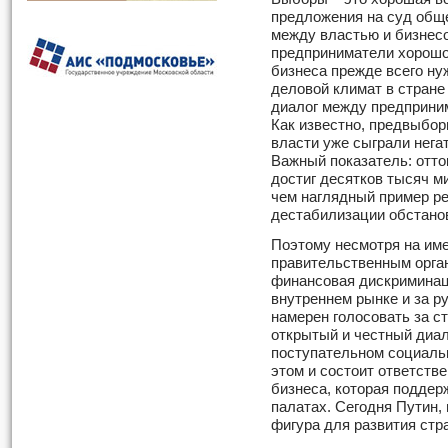
предложения на суд обще
между властью и бизнесо
предприниматели хорошо 
бизнеса прежде всего ну
деловой климат в стране
диалог между предприни
Как известно, предвыбор
власти уже сыграли нега
Важный показатель: отток
достиг десятков тысяч 
чем наглядный пример ре
дестабилизации обстанов
Поэтому несмотря на им
правительственным орган
финансовая дискриминаци
внутреннем рынке и за р
намерен голосовать за с
открытый и честный диал
поступательном социаль
этом и состоит ответстве
бизнеса, которая подде
палатах. Сегодня Путин,
фигура для развития стр