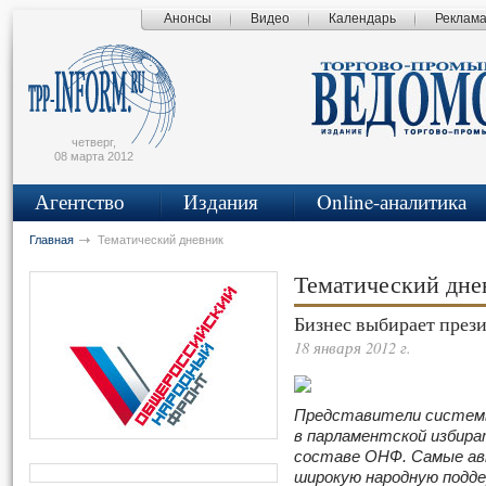
Анонсы
Видео
Календарь
Реклам
сьмо
айта
четверг,
08 марта 2012
Агентство
Издания
Online-аналитика
Главная
Тематический дневник
Тематический дн
Бизнес выбирает през
18 января 2012 г.
Представители системы
в парламентской избира
составе ОНФ. Самые ав
широкую народную подд