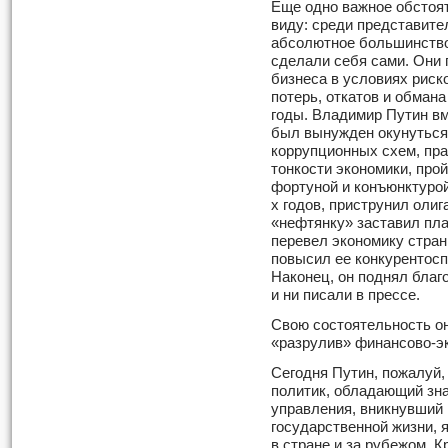
Еще одно важное обстоят
виду: среди представите
абсолютное большинство 
сделали себя сами. Они
бизнеса в условиях риск
потерь, откатов и обмана
годы. Владимир Путин вм
был вынужден окунуться 
коррупционных схем, пра
тонкости экономики, про
фортуной и конъюнктурой
х годов, приструнил олиг
«нефтянку» заставил пла
перевел экономику стран
повысил ее конкурентос
Наконец, он поднял благ
и ни писали в прессе.
Свою состоятельность он
«разрулив» финансово-эк
Сегодня Путин, пожалуй,
политик, обладающий зн
управления, вникнувший
государственной жизни,
в стране и за рубежом. К