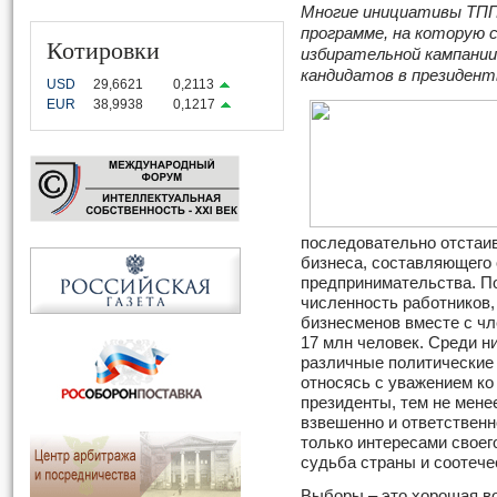
Многие инициативы ТПП
программе, на которую 
Котировки
избирательной кампании
кандидатов в президен
USD
29,6621
0,2113
EUR
38,9938
0,1217
последовательно отстаив
бизнеса, составляющего 
предпринимательства. 
численность работников,
бизнесменов вместе с чл
17 млн человек. Среди н
различные политические 
относясь с уважением к
президенты, тем не мене
взвешенно и ответственн
только интересами своег
судьба страны и соотече
Выборы – это хорошая в