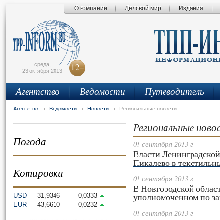
О компании
Деловой мир
Издания
сьмо
айта
среда,
12+
23 октября 2013
Агентство
Ведомости
Путеводитель
Агентство
Ведомости
Новости
Региональные новости
Региональные ново
Погода
01 сентября 2013 г
Власти Ленинградской
Пикалево в текстильн
Котировки
01 сентября 2013 г
В Новгородской област
уполномоченном по за
USD
31,9346
0,0333
EUR
43,6610
0,0232
01 сентября 2013 г