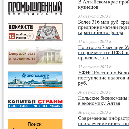
В Алтайском крае про
кузнецов
31 августа 2013 г
Более 316 млн руб. ср
предприниматели под 
гарантийного фонда
31 августа 2013 г
По итогам 7 месяцев У
второе место в ПФО п
производства
31 августа 2013 г
УФНС России по Волго
поступление налогов и
руб.
30 августа 2013 г
Польские бизнесмены 
в экономику Алтая
30 августа 2013 г
Современная инфрастр
привлечение инвести