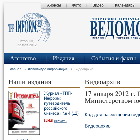
Анонсы
Фото
Видео
Календарь
сьмо
айта
вторник,
22 мая 2012
Агентство
Издания
События и факты
Главная
Фото/видео информация
Видеоархив
Наши издания
Видеоархив
17 января 2012 г.
Журнал «ТПП-
Министерством ю
Информ:
путеводитель
российского
бизнеса» № 4 (12)
Код для размещения виде
скачать
Видеоархив