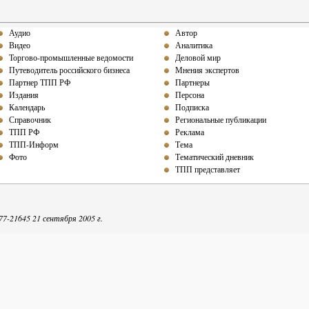
Аудио
Автор
Видео
Аналитика
Торгово-промышленные ведомости
Деловой мир
Путеводитель российского бизнеса
Мнения экспертов
Партнер ТПП РФ
Партнеры
Издания
Персона
Календарь
Подписка
Справочник
Региональные публикации
ТПП РФ
Реклама
ТПП-Информ
Тема
Фото
Тематический дневник
ТПП представляет
-21645 21 сентября 2005 г.
репечатке собственных материалов ТПП-Информ гиперссылка на интернет-издание обяза
Точка зрения авторов может не совпадать с мнением редакции.