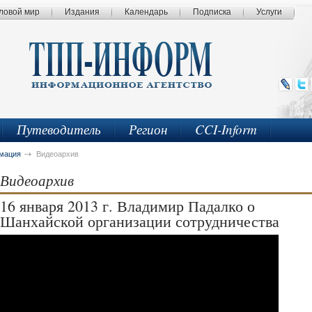
ловой мир
Издания
Календарь
Подписка
Услуги
Путеводитель
Регион
CCI-Inform
мация
Видеоархив
Видеоархив
16 января 2013 г. Владимир Падалко о
Шанхайской организации сотрудничества