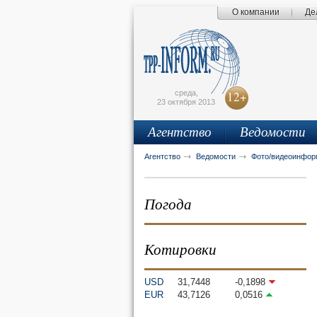
О компании
Де
Поиск по сайту
Главная страница
Написать письмо
Карта сайта
tpprf
E
среда,
12+
23 октября 2013
Агентство
Ведомости
рус
eng
Агентство
Ведомости
Фото/видеоинфор
Погода
Котировки
USD
31,7448
-0,1898
EUR
43,7126
0,0516