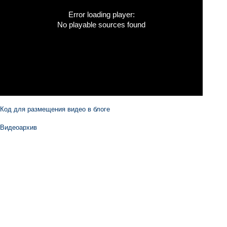
Error loading player:
No playable sources found
Код для размещения видео в блоге
Видеоархив