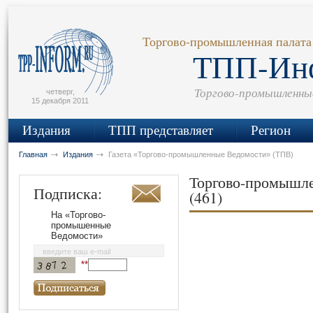
сьмо
айта
Торгово-промышленная палата
ТПП-Ин
Торгово-промышленны
четверг,
15 декабря 2011
Издания
ТПП представляет
Регион
Главная
Издания
Газета «Торгово-промышленные Ведомости» (ТПВ)
Торгово-промышл
Подписка:
(461)
На «Торгово-
промышенные
Ведомости»
введите ваш e-mail
**