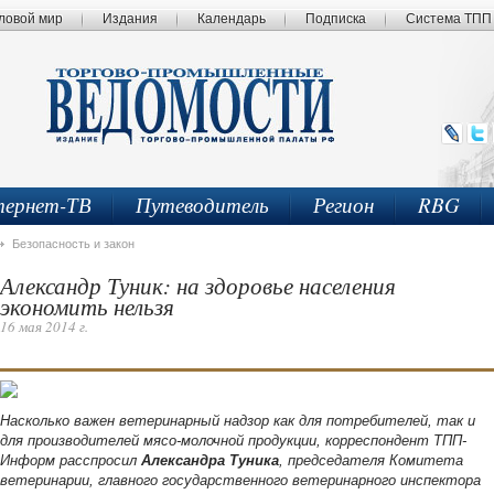
ловой мир
Издания
Календарь
Подписка
Система ТПП
ернет-ТВ
Путеводитель
Регион
RBG
Безопасность и закон
Александр Туник: на здоровье населения
экономить нельзя
16 мая 2014 г.
Насколько важен ветеринарный надзор как для потребителей, так и
для производителей мясо-молочной продукции, корреспондент ТПП-
Информ расспросил
Александра Туника
, председателя Комитета
ветеринарии, главного государственного ветеринарного инспектора