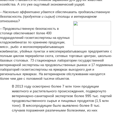
хозяйства. А это уже ощутимый экономический ущерб.
– Насколько эффективно удается обеспечивать продовольственную
безопасность (продуктов и сырья) столицы в ветеринарном
отношении?
– Продовольственную безопасность в
столице обеспечивают более 400
подразделений госветэкспертизы на крупных
хладокомбинатах по хранению продукции,
мясо-, рыбо- и молокоперерабатывающих
комбинатах, убойных пунктах и мясоперерабатывающих предприятиях с
полным циклом переработки скота, сетевых торговых центрах, школьно-
базовых столовых. 73 стационарных лаборатории государственной
ветеринарной экспертизы на продовольственных рынках и 17 подвижных
лабораторий госветэкспертизы на ярмарках выходного дня и
региональных ярмарках. На ветеринарном обслуживании находится
более чем две с половиной тысячи объектов.
В 2013 году осмотрено более 7 млн тонн продукции
животного и растительного происхождения, подвергнуто
ветеринарно-санитарной экспертизе более 995 тыс. партий
продовольственного сырья и пищевых продуктов (1,5 млн
тонн). В мясопродукции было выявлено более 8 тыс.
случаев поражения различными болезнями, из них