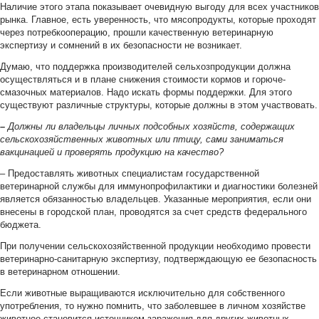
Наличие этого этапа показывает очевидную выгоду для всех участников
рынка. Главное, есть уверенность, что мясопродукты, которые проходят
через потребкооперацию, прошли качественную ветеринарную
экспертизу и сомнений в их безопасности не возникает.
Думаю, что поддержка производителей сельхозпродукции должна
осуществляться и в плане снижения стоимости кормов и горюче-
смазочных материалов. Надо искать формы поддержки. Для этого
существуют различные структуры, которые должны в этом участвовать.
–
Должны ли владельцы личных подсобных хозяйств, содержащих
сельскохозяйственных животных или птицу, сами заниматься
вакцинацией и проверять продукцию на качество?
– Предоставлять животных специалистам государственной
ветеринарной службы для иммунопрофилактики и диагностики болезней
является обязанностью владельцев. Указанные мероприятия, если они
внесены в городской план, проводятся за счет средств федерального
бюджета.
При получении сельскохозяйственной продукции необходимо провести
ветеринарно-санитарную экспертизу, подтверждающую ее безопасность
в ветеринарном отношении.
Если животные выращиваются исключительно для собственного
употребления, то нужно помнить, что заболевшее в личном хозяйстве
животное становится источником заражения для других животных