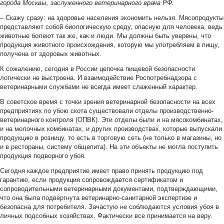
города Москвы, заслуженного ветеринарного врача РФ.
– Скажу сразу: на здоровье населения экономить нельзя. Мясопродукты
представляют собой биологическую среду, опасную для человека, ведь
животные болеют так же, как и люди. Мы должны быть уверены, что
продукция животного происхождения, которую мы употребляем в пищу,
получена от здоровых животных.
К сожалению, сегодня в России цепочка пищевой безопасности
логически не выстроена. И взаимодействие Роспотребнадзора с
ветеринарными службами не всегда имеет слаженный характер.
В советское время с точки зрения ветеринарной безопасности на всех
предприятиях по убою скота существовали отделы производственно-
ветеринарного контроля (ОПВК). Эти отделы были и на мясокомбинатах,
и на молочных комбинатах, и других производствах, которые выпускали
продукцию в розницу, то есть в торговую сеть (не только в магазины, но
и в рестораны, систему общепита). На эти объекты не могла поступить
продукция подворного убоя.
Сегодня каждое предприятие имеет право принять продукцию под
гарантию, если продукция сопровождается сертификатом и
сопроводительными ветеринарными документами, подтверждающими,
что она была подвергнута ветеринарно-санитарной экспертизе и
безопасна для потребителя. Зачастую не соблюдаются условия убоя в
личных подсобных хозяйствах. Фактически все принимается на веру.