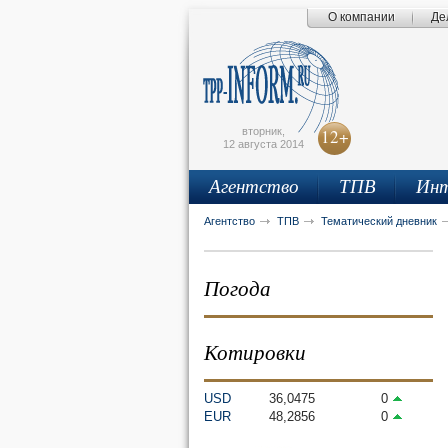
О компании
Де
Поиск по сайту
Главная страница
Написать письмо
Карта сайта
tpprf
E
вторник,
12+
12 августа 2014
Агентство
ТПВ
Инт
рус
eng
Агентство
ТПВ
Тематический дневник
Погода
Котировки
USD
36,0475
0
EUR
48,2856
0