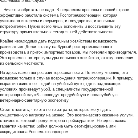
частников и ветслужб?
– Ничего изобретать не надо. В недалеком прошлом в нашей стране
эффективно работала система Роспотребкооперации, которая
учитывала интересы и фермеров, и государства, и конечных
потребителей. Нужно всего лишь вспомнить и восстановить эту
структуру применительно к сегодняшней действительности.
Крайне необходимо дать подсобным хозяйствам возможность
развиваться. Делая ставку на бурный рост промышленного
производства и приток импортных товаров, мы потеряли производителя.
Это привело к потере культуры сельского хозяйства, оттоку населения
из сельской местности.
Но здесь важен вопрос заинтересованности. По моему мнению, это
возможно только в случае возрождения потребкооперации. К примеру,
вырастил животное – сдай на убойный пункт, где в надлежащих
условиях произведут убой, а специалисты государственной
ветеринарной службы проведут предубойную и послеубойную
ветеринарно-санитарную экспертизу.
Стоит отметить, что это не те затраты, которые могут дать
существенную нагрузку на бизнес. Это всего-навсего оказание услуги,
стоимость которой предусмотрена прейскурантом. Но здесь важна
гарантия качества: бойня должна быть сертифицирована или
аккредитована Россельхознадзором.