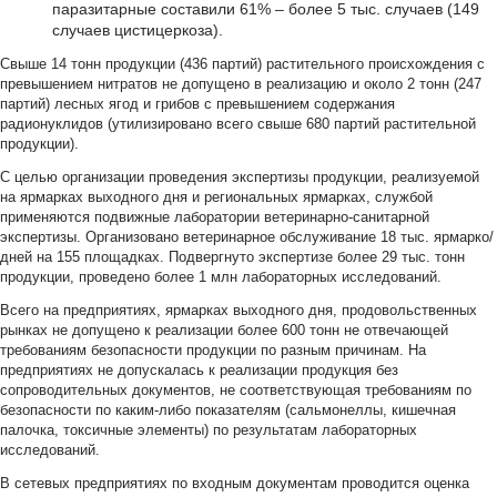
паразитарные составили 61% – более 5 тыс. случаев (149
случаев цистицеркоза).
Свыше 14 тонн продукции (436 партий) растительного происхождения с
превышением нитратов не допущено в реализацию и около 2 тонн (247
партий) лесных ягод и грибов с превышением содержания
радионуклидов (утилизировано всего свыше 680 партий растительной
продукции).
С целью организации проведения экспертизы продукции, реализуемой
на ярмарках выходного дня и региональных ярмарках, службой
применяются подвижные лаборатории ветеринарно-санитарной
экспертизы. Организовано ветеринарное обслуживание 18 тыс. ярмарко/
дней на 155 площадках. Подвергнуто экспертизе более 29 тыс. тонн
продукции, проведено более 1 млн лабораторных исследований.
Всего на предприятиях, ярмарках выходного дня, продовольственных
рынках не допущено к реализации более 600 тонн не отвечающей
требованиям безопасности продукции по разным причинам. На
предприятиях не допускалась к реализации продукция без
сопроводительных документов, не соответствующая требованиям по
безопасности по каким-либо показателям (сальмонеллы, кишечная
палочка, токсичные элементы) по результатам лабораторных
исследований.
В сетевых предприятиях по входным документам проводится оценка