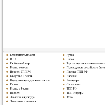
Безопасность и закон
Аудио
ВТО
Видео
Глобальный мир
Торгово-промышленные ведомо
Бизнес-новости
Путеводитель российского бизн
Новости ТПП РФ
Партнер ТПП РФ
Общество и власть
Издания
Поддержка предпринимательства
Календарь
Регион
Справочник
Бизнес в России
ТПП РФ
Новости
ТПП-Информ
Экология и культура
Фото
Экономика и финансы