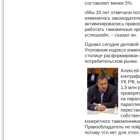
составляет менее 5%.
«Мы 10 лет отмечали по
изменилось законодатель
активизировались право
работать таможенные орг
успешной», – сказал он.
Однако сегодня деловой 
Уголовном кодексе измен
столице расформирован 
потребительском рынке.
Алексей 
контрафа
УК РФ, к
1,5 млн 
проверят
на пара
параллел
перестан
собствен
конкретного таможенника
Правообладатель не пойд
потому что нет для этого