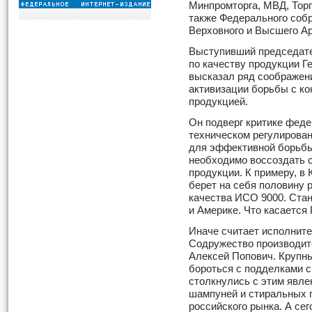
Минпромторга, МВД, Тор
также Федерального соб
Верховного и Высшего Ар
Выступивший председат
по качеству продукции Г
высказал ряд соображени
активизации борьбы с к
продукцией.
Он подверг критике феде
техническом регулирован
для эффективной борьбы
необходимо воссоздать с
продукции. К примеру, в 
берет на себя половину 
качества ИСО 9000. Ста
и Америке. Что касается
Иначе считает исполнит
Содружество производит
Алексей Попович. Крупн
бороться с подделками с
столкнулись с этим явле
шампуней и стиральных 
российского рынка. А се