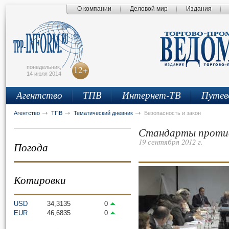
О компании
Деловой мир
Издания
сьмо
айта
понедельник,
12+
14 июля 2014
Агентство
ТПВ
Интернет-ТВ
Путев
Агентство
ТПВ
Тематический дневник
Безопасность и закон
Стандарты проти
19 сентября 2012 г.
Погода
Котировки
USD
34,3135
0
EUR
46,6835
0