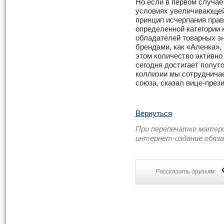
Но если в первом случае
условиях увеличивающей
принцип исчерпания прав
определенной категории к
обладателей товарных зн
брендами, как «Аленка»,
этом количество активн
сегодня достигает полут
коллизии мы сотруднича
союза, сказал вице-през
Вернуться
При перепечатке матер
интернет-издание обяз
Рассказать друзьям: