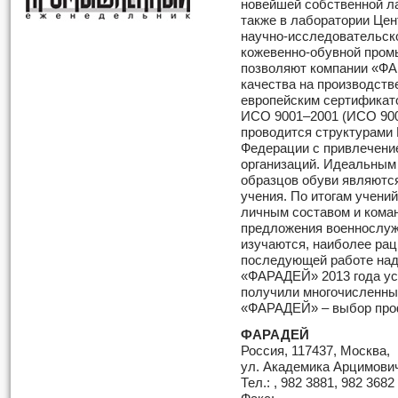
новейшей собственной ла
также в лаборатории Цен
научно-исследовательско
кожевенно-обувной про
позволяют компании «ФА
качества на производст
европейским сертификат
ИСО 9001–2001 (ИСО 9001
проводится структурами
Федерации с привлечени
организаций. Идеальным
образцов обуви являютс
учения. По итогам учени
личным составом и коман
предложения военнослуж
изучаются, наиболее рац
последующей работе над
«ФАРАДЕЙ» 2013 года ус
получили многочисленны
«ФАРАДЕЙ» – выбор про
ФАРАДЕЙ
Россия, 117437, Москва,
ул. Академика Арцимович
Тел.: , 982 3881, 982 3682