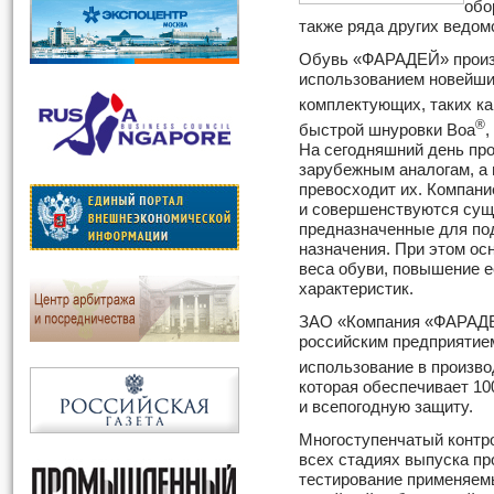
обо
также ряда других ведом
Обувь «ФАРАДЕЙ» произв
использованием новейши
комплектующих, таких 
®
быстрой шнуровки Boa
,
На сегодняшний день про
зарубежным аналогам, а 
превосходит их. Компан
и совершенствуются сущ
предназначенные для по
назначения. При этом ос
веса обуви, повышение 
характеристик.
ЗАО «Компания «ФАРАДЕ
российским предприятие
использование в произ
которая обеспечивает 1
и всепогодную защиту.
Многоступенчатый контро
всех стадиях выпуска пр
тестирование применяем