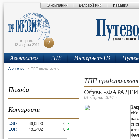
О компании
Деловой мир
Издания
сьмо
айта
вторник,
12+
12 августа 2014
Агентство
ТПВ
Интернет-ТВ
Путев
Агентство
ТПП представляет
ТПП представляет
Погода
Обувь «ФАРАДЕЙ»
04 марта 2014 г.
Котировки
Зак
«Ко
на 
USD
36,0890
0
спе
EUR
48,2402
0
для
Фед