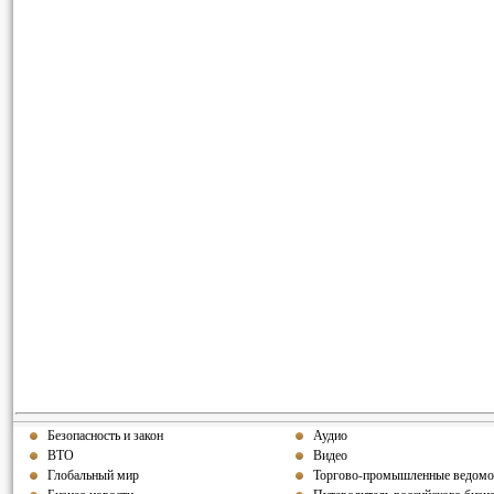
Безопасность и закон
Аудио
ВТО
Видео
Глобальный мир
Торгово-промышленные ведомо