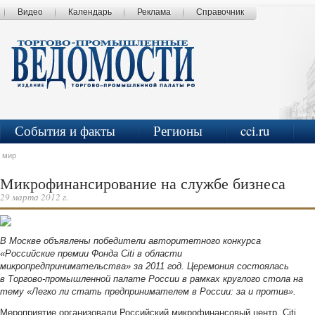
Видео
Календарь
Реклама
Справочник
События и факты
Регионы
cci.ru
 мир
Микрофинансирование на службе бизнеса
29 марта 2012 г.
В Москве объявлены победители авторитетного конкурса
«Российские премии Фонда Citi в области
микропредпринимательства» за 2011 год. Церемония состоялась
в Торгово-промышленной палате России в рамках круглого стола на
тему «Легко ли стать предпринимателем в России: за и против».
Мероприятие организовали Российский микрофинансовый центр, Citi