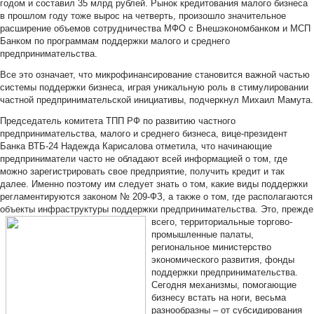
годом и составил 35 млрд рублей. Рынок кредитования малого бизнеса
в прошлом году тоже вырос на четверть, произошло значительное
расширение объемов сотрудничества МФО с Внешэкономбанком и МСП
Банком по программам поддержки малого и среднего
предпринимательства.
Все это означает, что микрофинансирование становится важной частью
системы поддержки бизнеса, играя уникальную роль в стимулировании
частной предпринимательской инициативы, подчеркнул Михаил Мамута.
Председатель комитета ТПП РФ по развитию частного
предпринимательства, малого и среднего бизнеса, вице-президент
Банка ВТБ-24 Надежда Карисалова отметила, что начинающие
предприниматели часто не обладают всей информацией о том, где
можно зарегистрировать свое предприятие, получить кредит и так
далее. Именно поэтому им следует знать о том, какие виды поддержки
регламентируются законом № 209-ФЗ, а также о том, где располагаются
объекты инфраструктуры поддержки предпринимательства.
Это, прежде
всего, территориальные торгово-
промышленные палаты,
региональное министерство
экономического развития, фонды
поддержки предпринимательства.
Сегодня механизмы, помогающие
бизнесу встать на ноги, весьма
разнообразны – от субсидирования