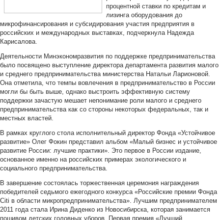
процентной ставки по кредитам и
лизинга оборудования до
микрофинансирования и субсидирования участия предприятия в
российских и международных выставках, подчеркнула Надежда
Карисалова.
Деятельности Минэкономразвития по поддержке предпринимательства
было посвящено выступление директора департамента развития малого
и среднего предпринимательства министерства Натальи Ларионовой.
Она отметила, что темпы вовлечения в предпринимательство в России
могли бы быть выше, однако выстроить эффективную систему
поддержки зачастую мешает непонимание роли малого и среднего
предпринимательства как со стороны некоторых федеральных, так и
местных властей.
В рамках круглого стола исполнительный директор Фонда «Устойчивое
развитие» Олег Фокин представил альбом «Малый бизнес и устойчивое
развитие России: лучшие практики». Это первое в России издание,
основанное именно на российских примерах экологического и
социального предпринимательства.
В завершение состоялась торжественная церемония награждения
победителей седьмого ежегодного конкурса «Российские премии Фонда
Citi в области микропредпринимательства». Лучшим предпринимателем
2011 года стала Ирина Диденко из Новосибирска, которая занимается
пошивом детских головных уборов. Первая премия «Лучший