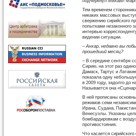
подчеркнул Михаил Марг
Тем временем сторонник
никаких массовых выступ
свержению сирийского пр
попытками незаконного з
интервью корреспондент
видении ситуации.
–
Анхар, недавно вы поб
прошедший месяц?
– В середине сентября с
Сирию, на этот раз один
Дамаск, Тартус и Латаки
показала одну небольшую
в 2009 году, задолго до
Называется она «Сценар
В ней прописаны основн
режимов семи независим
Ирана, Судана, Пакистан
Венесуэлы. Указаны цели
бомбардировкам с воздух
противостояния.
Что касается сирийского 