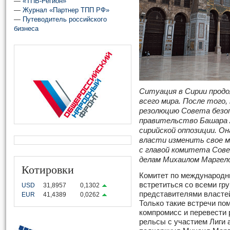
—
«ТПВ-Регион»
—
Журнал «Партнер ТПП РФ»
—
Путеводитель российского
бизнеса
Ситуация в Сирии продо
всего мира. После того,
резолюцию Совета без
правительство Башара А
сирийской оппозиции. О
власти изменить свое 
с главой комитета Сов
делам Михаилом Маргел
Котировки
Комитет по международн
встретиться со всеми гру
USD
31,8957
0,1302
представителями властей
EUR
41,4389
0,0262
Только такие встречи по
компромисс и перевести
рельсы с участием Лиги 