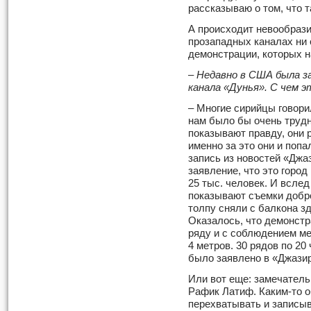
рассказываю о том, что 
А происходит невообрази
прозападных каналах ни 
демонстрации, которых н
–
Недавно в США была з
канала «Дунья». С чем э
– Многие сирийцы говорил
нам было бы очень трудно
показывают правду, они 
именно за это они и поп
запись из новостей «Джаз
заявление, что это горо
25 тыс. человек. И всле
показывают съемки добр
толпу сняли с балкона з
Оказалось, что демонстр
ряду и с соблюдением м
4 метров. 30 рядов по 20
было заявлено в «Джази
Или вот еще: замечатель
Рафик Латиф. Каким-то о
перехватывать и записы