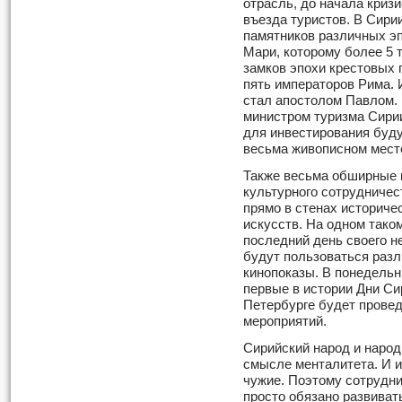
отрасль, до начала криз
въезда туристов. В Сири
памятников различных эп
Мари, которому более 5 т
замков эпохи крестовых 
пять императоров Рима. 
стал апостолом Павлом. 
министром туризма Сирии
для инвестирования буду
весьма живописном мест
Также весьма обширные 
культурного сотрудничес
прямо в стенах историче
искусств. На одном тако
последний день своего н
будут пользоваться разл
кинопоказы. В понедельн
первые в истории Дни Си
Петербурге будет прове
мероприятий.
Сирийский народ и народ
смысле менталитета. И и
чужие. Поэтому сотрудн
просто обязано развиват