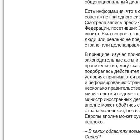
общенациональный диало
Есть информация, что в 
совета» нет ни одного си
Смотрела запись пресс-
Федерации, посетивших С
визита. Был вопрос от о
люди или реально не пре
стране, или целенаправл
В принципе, изучая прин
законодательные акты и 
правительство, могу сказ
подобралась действител
условиях принимаются р
и реформированию стран
несколько правительств
министерств и ведомств.
министр иностранных де
вполне может обойтись с
страна маленькая, без в
Европы вполне может су
неплохо.
–
В каких областях воз
Сирии?