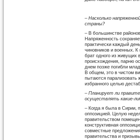
–
Насколько напряженно
страны?
– В большинстве районов
Напряженность сохраняет
практически каждый ден
чиновников и военных. К
брат одного из живущих 
происхождения, парню ос
днем позже погибли млад
В общем, это в чистом ви
пытаются парализовать 
избранного целью дестаб
–
Планирует ли правит
осуществлять какие-ли
– Когда я была в Сирии, 
оппозицией. Целую неде
правительством помещени
конструктивная оппозици
совместные предложения.
правительства и призывы