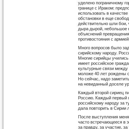
уделено пограничному г
границе с Ираком: предпо
использовать в качеств
обстановки в еще свобод
действительно шли бои, 
дыра дырой, небольшое к
объяснений превращения 
противостояния с армией
Много вопросов было зад
сирийскому народу. Росс
Многие сирийцы учились
имеет российское гражда
культурные связи между 
моложе 40 лет рождены о
Но сейчас, надо заметит
на невиданный доселе ур
Каждый второй сириец пи
Россию. Каждый первый 
российскому народу за ту
дала повторить в Сирии 
После выступления меня
часто встречающееся в э
за правду, за участие, за