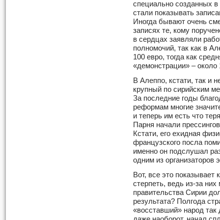
специально созданных в 
стали показывать записа
Иногда бывают очень см
записях те, кому поруче
в сердцах заявляли рабо
полномочий, так как в А
100 евро, тогда как сред
«демонстрации» – около 
В Алеппо, кстати, так и 
крупный по сирийским м
За последние годы благо
реформам многие значит
и теперь им есть что те
Парня начали прессингов
Кстати, его ехидная физи
французского посла пом
именно он подслушал раз
одним из организаторов э
Вот, все это показывает 
стерпеть, ведь из-за ни
правительства Сирии дол
результата? Полгода стра
«восставший» народ так до
даже наоборот, начал сп