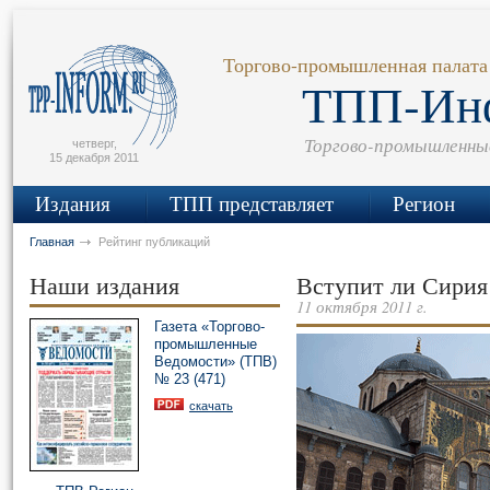
сьмо
айта
Торгово-промышленная палата
ТПП-Ин
Торгово-промышленны
четверг,
15 декабря 2011
Издания
ТПП представляет
Регион
Главная
Рейтинг публикаций
Наши издания
Вступит ли Сирия
11 октября 2011 г.
Газета «Торгово-
промышленные
Ведомости» (ТПВ)
№ 23 (471)
скачать