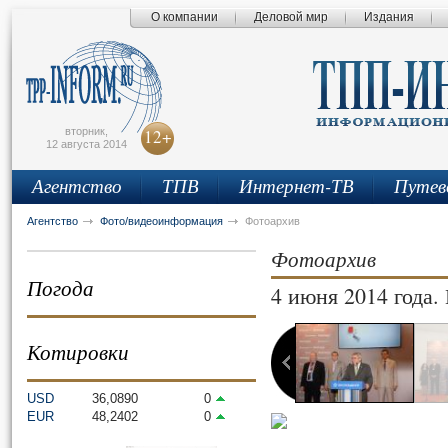
О компании
Деловой мир
Издания
сьмо
айта
вторник,
12+
12 августа 2014
Агентство
ТПВ
Интернет-ТВ
Путев
Агентство
Фото/видеоинформация
Фотоархив
Фотоархив
Погода
4 июня 2014 года
1 фотографий
Котировки
USD
36,0890
0
EUR
48,2402
0