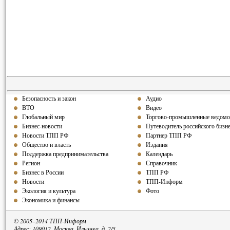
Безопасность и закон
Аудио
ВТО
Видео
Глобальный мир
Торгово-промышленные ведомо
Бизнес-новости
Путеводитель российского бизн
Новости ТПП РФ
Партнер ТПП РФ
Общество и власть
Издания
Поддержка предпринимательства
Календарь
Регион
Справочник
Бизнес в России
ТПП РФ
Новости
ТПП-Информ
Экология и культура
Фото
Экономика и финансы
© 2005–2014 ТПП-Информ
Адрес: 109012, Москва, Ильинка, д. 2/5