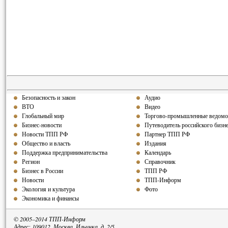
Безопасность и закон
Аудио
ВТО
Видео
Глобальный мир
Торгово-промышленные ведомо
Бизнес-новости
Путеводитель российского бизн
Новости ТПП РФ
Партнер ТПП РФ
Общество и власть
Издания
Поддержка предпринимательства
Календарь
Регион
Справочник
Бизнес в России
ТПП РФ
Новости
ТПП-Информ
Экология и культура
Фото
Экономика и финансы
© 2005–2014 ТПП-Информ
Адрес: 109012, Москва, Ильинка, д. 2/5