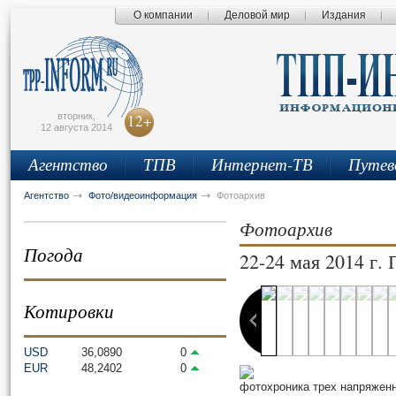
О компании
Деловой мир
Издания
сьмо
айта
вторник,
12+
12 августа 2014
Агентство
ТПВ
Интернет-ТВ
Путев
Агентство
Фото/видеоинформация
Фотоархив
Фотоархив
Погода
22-24 мая 2014 г
1 фотографий
Котировки
USD
36,0890
0
EUR
48,2402
0
фотохроника трех напряжен