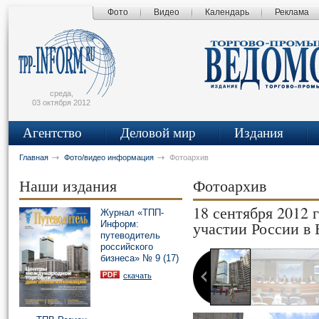
Фото
Видео
Календарь
Реклама
сьмо
айта
среда,
03 октября 2012
Агентство
Деловой мир
Издания
Главная
Фото/видео информация
Фотоархив
Наши издания
Фотоархив
18 сентября 2012 
Журнал «ТПП-
участии России в
Информ:
путеводитель
1 фотографий
российского
бизнеса» № 9 (17)
скачать