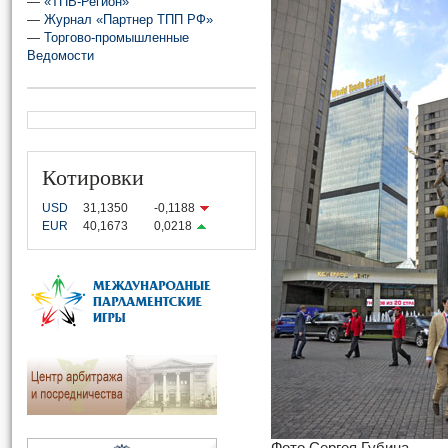
—
«ТПВ-Регион»
—
Журнал «Партнер ТПП РФ»
—
Торгово-промышленные
Ведомости
Котировки
USD
31,1350
-0,1188
EUR
40,1673
0,0218