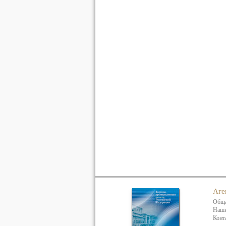
Аге
Обща
Наши
Конт