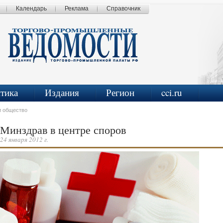
Календарь
Реклама
Справочник
итика
Издания
Регион
cci.ru
и общество
Минздрав в центре споров
24 января 2012 г.