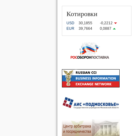
Котировки
USD
30,1855
-0,2212
EUR
39,7664
0,0887