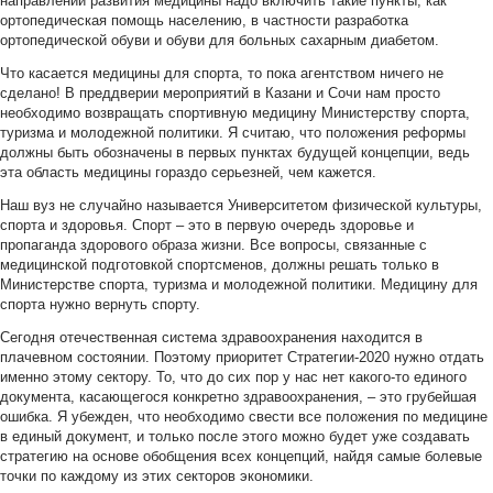
направлений развития медицины надо включить такие пункты, как
ортопедическая помощь населению, в частности разработка
ортопедической обуви и обуви для больных сахарным диабетом.
Что касается медицины для спорта, то пока агентством ничего не
сделано! В преддверии мероприятий в Казани и Сочи нам просто
необходимо возвращать спортивную медицину Министерству спорта,
туризма и молодежной политики. Я считаю, что положения реформы
должны быть обозначены в первых пунктах будущей концепции, ведь
эта область медицины гораздо серьезней, чем кажется.
Наш вуз не случайно называется Университетом физической культуры,
спорта и здоровья. Спорт – это в первую очередь здоровье и
пропаганда здорового образа жизни. Все вопросы, связанные с
медицинской подготовкой спортсменов, должны решать только в
Министерстве спорта, туризма и молодежной политики. Медицину для
спорта нужно вернуть спорту.
Сегодня отечественная система здравоохранения находится в
плачевном состоянии. Поэтому приоритет Стратегии-2020 нужно отдать
именно этому сектору. То, что до сих пор у нас нет какого-то единого
документа, касающегося конкретно здравоохранения, – это грубейшая
ошибка. Я убежден, что необходимо свести все положения по медицине
в единый документ, и только после этого можно будет уже создавать
стратегию на основе обобщения всех концепций, найдя самые болевые
точки по каждому из этих секторов экономики.