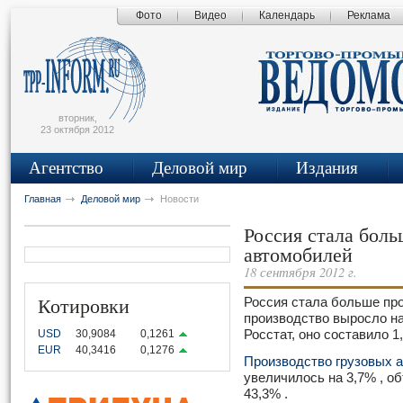
Фото
Видео
Календарь
Реклама
сьмо
айта
вторник,
23 октября 2012
Агентство
Деловой мир
Издания
Главная
Деловой мир
Новости
Россия стала боль
автомобилей
18 сентября 2012 г.
Котировки
Россия стала больше пр
производство выросло на
USD
30,9084
0,1261
Росстат, оно составило 1
EUR
40,3416
0,1276
Производство грузовых 
увеличилось на 3,7% , о
43,3% .