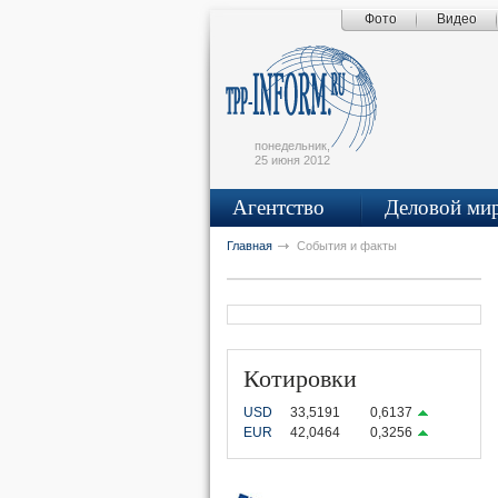
Фото
Видео
Поиск по сайту
Главная страница
Написать письмо
Карта сайта
tpprf
понедельник,
25 июня 2012
Агентство
Деловой ми
рус
eng
Главная
События и факты
OK
UTUBE
VKONTAKTE
Котировки
USD
33,5191
0,6137
EUR
42,0464
0,3256