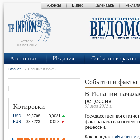
Анонсы
Видео
Календарь
Реклам
сьмо
айта
четверг,
03 мая 2012
Агентство
Издания
События и факты
Главная
События и факты
События и факты
В Испании начала
рецессия
Котировки
01 мая 2012 г.
Государственная статис
USD
29,3708
0,0081
факт начала в королевст
EUR
38,8223
-0,098
рецессии.
Как передает
«Би-би-си»