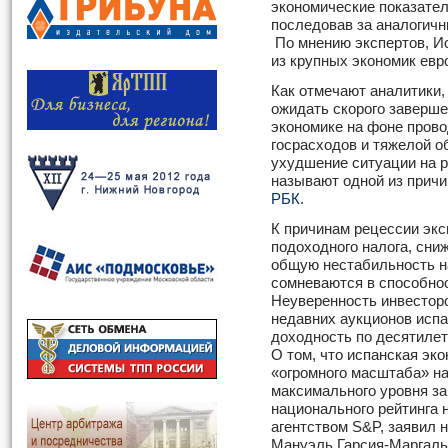
экономические показател
последовав за аналогич
По мнению экспертов, И
из крупных экономик евр
Как отмечают аналитики,
ожидать скорого заверше
экономике на фоне пров
госрасходов и тяжелой о
ухудшение ситуации на 
называют одной из причи
РБК
.
К причинам рецессии эк
подоходного налога, сни
общую нестабильность н
сомневаются в способнос
Неуверенность инвестор
недавних аукционов испа
доходность по десятилет
О том, что испанская эко
«огромного масштаба» н
максимального уровня за
национального рейтинга
агентством S&P, заявил 
Мануэль Гарсия-Маргал