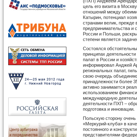
(ПХП) Анджеем Арендарс
цель его визита в Москву
отношений между обеими
Катырин, потенциал хоз
странами велик, прежде 
предпринимательства и 
России и Польши, раскры
степени является задач
Состоялся обстоятельны
принципах деятельности
палат в России и хозяйс
информировал Анджей Ар
региональных палат, гиль
свою очередь объединяю
принадлежности более 35
активно занимается реал
использованием финанси
международную деятель
деятельности ПХП – обр
подготовка и инновации.
Польскую сторону очень
«Меркурий-клуба» в кач
постоянного и конструкт
представителями федера