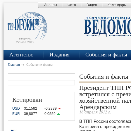
Анонсы
Фото
Видео
Календарь
сьмо
айта
вторник,
22 мая 2012
Агентство
Издания
События и факты
Главная
События и факты
События и факты
Президент ТПП Р
встретился с пре
Котировки
хозяйственной па
Арендарским
USD
31,1582
-0,2339
18 апреля 2012 г.
EUR
39,8077
0,0559
В ТПП России состоялас
Катырина с президентом