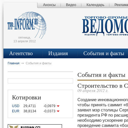
Анонсы
Видео
Календарь
Реклам
сьмо
айта
пятница,
13 апреля 2012
Агентство
Издания
События и факты
Главная
События и факты
События и факты
Строительство в С
09 апреля 2012 г.
Котировки
Создание инновационного
чтобы принять саммит «б
USD
29,4711
-0,0979
заявил мэр столицы Сер
EUR
38,8134
-0,0373
президента РФ по расшир
необходимо ускорение р
проведение саммита «бо