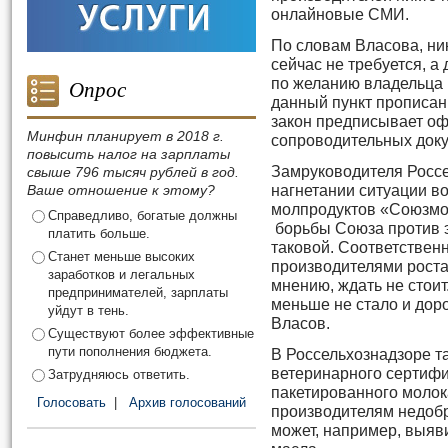
онлайновые СМИ.
По словам Власова, ни
сейчас не требуется, 
Опрос
по желанию владельца п
данный пункт прописан 
закон предписывает о
Минфин планирует в 2018 г.
сопроводительных доку
повысить налог на зарплаты
Замруководителя Россе
свыше 796 тысяч рублей в год.
Ваше отношение к этому?
нагнетании ситуации в
молпродуктов «Союзмо
Справедливо, богатые должны
борьбы Союза против 
платить больше.
таковой. Соответственн
Станет меньше высоких
производителями роста 
заработков и легальных
мнению, ждать не стоит
предпринимателей, зарплаты
меньше не стало и дор
уйдут в тень.
Власов.
Существуют более эффективные
пути пополнения бюджета.
В Россельхознадзоре т
ветеринарного сертиф
Затрудняюсь ответить.
пакетированного молок
Голосовать
|
Архив голосований
производителям недобр
может, например, выяв