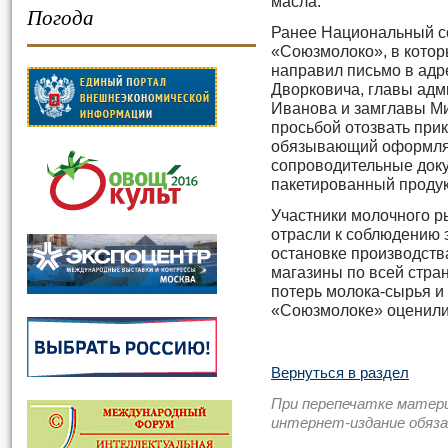
масла.
Погода
Ранее Национальный с
«Союзмолоко», в котор
направил письмо в адр
Дворковича, главы адм
Иванова и замглавы М
просьбой отозвать при
обязывающий оформля
сопроводительные док
пакетированный продукт
Участники молочного ры
отрасли к соблюдению 
остановке производств
магазины по всей стра
потерь молока-сырья и
«Союзмолоке» оценили 
Вернуться в раздел
При перепечатке матер
интернет-издание обяз