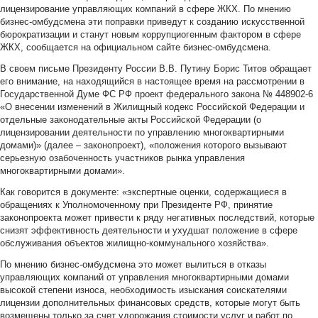
лицензирование управляющих компаний в сфере ЖКХ. По мнению
бизнес-омбудсмена эти поправки приведут к созданию искусственной
бюрократизации и станут новым коррупциогенным фактором в сфере
ЖКХ, сообщается на официальном сайте бизнес-омбудсмена.
В своем письме Президенту России В.В. Путину Борис Титов обращает
его внимание, на находящийся в настоящее время на рассмотрении в
Государственной Думе ФС РФ проект федерального закона № 448902-6
«О внесении изменений в Жилищный кодекс Российской Федерации и
отдельные законодательные акты Российской Федерации (о
лицензировании деятельности по управлению многоквартирными
домами)» (далее – законопроект), «положения которого вызывают
серьезную озабоченность участников рынка управления
многоквартирными домами».
Как говорится в документе: «экспертные оценки, содержащиеся в
обращениях к Уполномоченному при Президенте РФ, принятие
законопроекта может привести к ряду негативных последствий, которые
снизят эффективность деятельности и ухудшат положение в сфере
обслуживания объектов жилищно-коммунального хозяйства».
По мнению бизнес-омбудсмена это может вылиться в отказы
управляющих компаний от управления многоквартирными домами
высокой степени износа, необходимость изыскания соискателями
лицензии дополнительных финансовых средств, которые могут быть
возмещены только за счет удорожания стоимости услуг и работ по