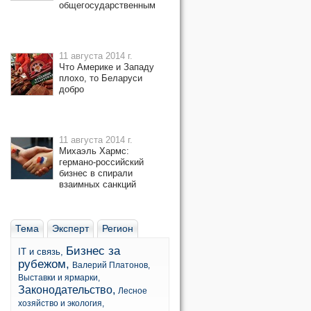
общегосударственным
11 августа 2014 г.
Что Америке и Западу
плохо, то Беларуси
добро
11 августа 2014 г.
Михаэль Хармс:
германо-российский
бизнес в спирали
взаимных санкций
Тема
Эксперт
Регион
Бизнес за
IT и связь,
рубежом,
Валерий Платонов,
Выставки и ярмарки,
Законодательство,
Лесное
хозяйство и экология,