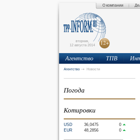
О компании
Де
Поиск по сайту
Главная страница
Написать письмо
Карта сайта
tpprf
E
вторник,
12+
12 августа 2014
Агентство
ТПВ
Инт
рус
eng
Агентство
Новости
Погода
Котировки
USD
36,0475
0
EUR
48,2856
0