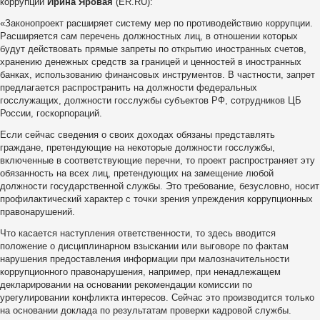
коррупции
Ирина Яровая
(ER.RU):
«Законопроект расширяет систему мер по противодействию коррупции.
Расширяется сам перечень должностных лиц, в отношении которых
будут действовать прямые запреты по открытию иностранных счетов,
хранению денежных средств за границей и ценностей в иностранных
банках, использованию финансовых инструментов. В частности, запрет
предлагается распространить на должности федеральных
госслужащих, должности госслужбы субъектов РФ, сотрудников ЦБ
России, госкорпораций.
Если сейчас сведения о своих доходах обязаны представлять
граждане, претендующие на некоторые должности госслужбы,
включенные в соответствующие перечни, то проект распространяет эту
обязанность на всех лиц, претендующих на замещение любой
должности государственной службы. Это требование, безусловно, носит
профилактический характер с точки зрения упреждения коррупционных
правонарушений.
Что касается наступления ответственности, то здесь вводится
положение о дисциплинарном взыскании или выговоре по фактам
нарушения предоставления информации при малозначительности
коррупционного правонарушения, например, при ненадлежащем
декларировании на основании рекомендации комиссии по
урегулировании конфликта интересов. Сейчас это производится только
на основании доклада по результатам проверки кадровой службы.