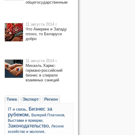
общегосударственным
11 августа 2014 г.
Что Америке и Западу
плохо, то Беларуси
добро
11 августа 2014 г.
Михаэль Хармс:
германо-российский
бизнес в спирали
взаимных санкций
Тема
Эксперт
Регион
Бизнес за
IT и связь,
рубежом,
Валерий Платонов,
Выставки и ярмарки,
Законодательство,
Лесное
хозяйство и экология,