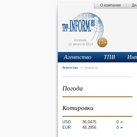
О компании
Де
Поиск по сайту
Главная страница
Написать письмо
Карта сайта
tpprf
E
вторник,
12+
12 августа 2014
Агентство
ТПВ
Инт
рус
eng
Агентство
Новости
Погода
Котировки
USD
36,0475
0
EUR
48,2856
0