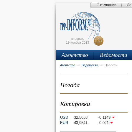
О компании
Де
Поиск по сайту
Главная страница
Написать письмо
Карта сайта
tpprf
E
вторник,
12+
19 ноября 2013
Агентство
Ведомости
рус
eng
Агентство
Ведомости
Новости
Погода
Котировки
USD
32,5658
-0,1149
EUR
43,9541
-0,021