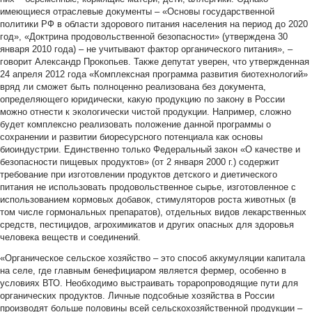
имеющиеся отраслевые документы – «Основы государственной
политики РФ в области здорового питания населения на период до 2020
год», «Доктрина продовольственной безопасности» (утверждена 30
января 2010 года) – не учитывают фактор органического питания», –
говорит Александр Прокопьев. Также депутат уверен, что утвержденная
24 апреля 2012 года «Комплексная программа развития биотехнологий»
вряд ли сможет быть полноценно реализована без документа,
определяющего юридически, какую продукцию по закону в России
можно отнести к экологически чистой продукции. Например, сложно
будет комплексно реализовать положение данной программы о
сохранении и развитии биоресурсного потенциала как основы
биоиндустрии. Единственно только Федеральный закон «О качестве и
безопасности пищевых продуктов» (от 2 января 2000 г.) содержит
требование при изготовлении продуктов детского и диетического
питания не использовать продовольственное сырье, изготовленное с
использованием кормовых добавок, стимуляторов роста животных (в
том числе гормональных препаратов), отдельных видов лекарственных
средств, пестицидов, агрохимикатов и других опасных для здоровья
человека веществ и соединений.
«Органическое сельское хозяйство – это способ аккумуляции капитала
на селе, где главным бенефициаром является фермер, особенно в
условиях ВТО. Необходимо выстраивать тораропроводящие пути для
органических продуктов. Личные подсобные хозяйства в России
производят больше половины всей сельскохозяйственной продукции –