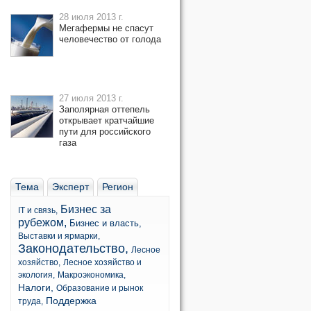
28 июля 2013 г.
Мегафермы не спасут
человечество от голода
27 июля 2013 г.
Заполярная оттепель
открывает кратчайшие
пути для российского
газа
Тема
Эксперт
Регион
Бизнес за
IT и связь,
рубежом,
Бизнес и власть,
Выставки и ярмарки,
Законодательство,
Лесное
хозяйство,
Лесное хозяйство и
экология,
Макроэкономика,
Налоги,
Образование и рынок
Поддержка
труда,