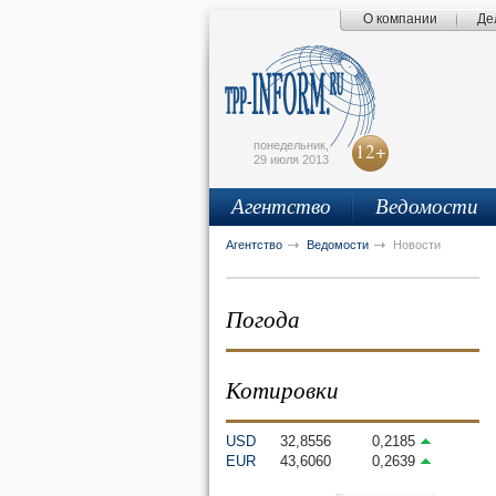
О компании
Де
Поиск по сайту
Главная страница
Написать письмо
Карта сайта
tpprf
E
понедельник,
12+
29 июля 2013
Агентство
Ведомости
рус
eng
Агентство
Ведомости
Новости
Погода
Котировки
USD
32,8556
0,2185
EUR
43,6060
0,2639