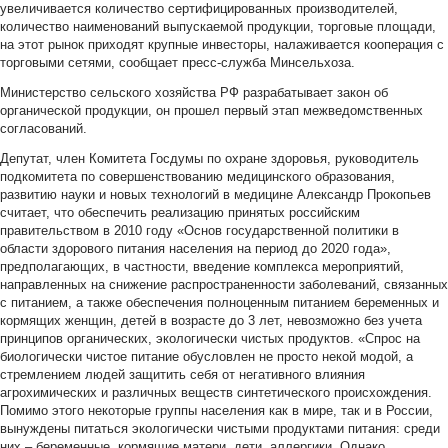
увеличивается количество сертифицированных производителей,
количество наименований выпускаемой продукции, торговые площади,
на этот рынок приходят крупные инвесторы, налаживается кооперация с
торговыми сетями, сообщает пресс-служба Минсельхоза.
Министерство сельского хозяйства РФ разрабатывает закон об
органической продукции, он прошел первый этап межведомственных
согласований.
Депутат, член Комитета Госдумы по охране здоровья, руководитель
подкомитета по совершенствованию медицинского образования,
развитию науки и новых технологий в медицине Александр Прокопьев
считает, что обеспечить реализацию принятых российским
правительством в 2010 году «Основ государственной политики в
области здорового питания населения на период до 2020 года»,
предполагающих, в частности, введение комплекса мероприятий,
направленных на снижение распространенности заболеваний, связанных
с питанием, а также обеспечения полноценным питанием беременных и
кормящих женщин, детей в возрасте до 3 лет, невозможно без учета
принципов органических, экологически чистых продуктов. «Спрос на
биологически чистое питание обусловлен не просто некой модой, а
стремлением людей защитить себя от негативного влияния
агрохимических и различных веществ синтетического происхождения.
Помимо этого некоторые группы населения как в мире, так и в России,
вынуждены питаться экологически чистыми продуктами питания: среди
них – беременные, кормящие матери, дети, аллергики. Однако