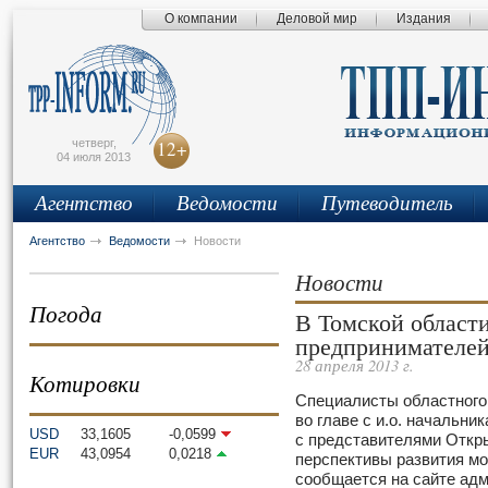
О компании
Деловой мир
Издания
сьмо
айта
четверг,
12+
04 июля 2013
Агентство
Ведомости
Путеводитель
Агентство
Ведомости
Новости
Новости
Погода
В Томской области
предпринимателе
28 апреля 2013 г.
Котировки
Специалисты областного
во главе с и.о. начальн
USD
33,1605
-0,0599
с представителями Откр
EUR
43,0954
0,0218
перспективы развития м
сообщается на сайте адм