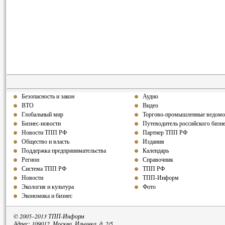
Безопасность и закон
Аудио
ВТО
Видео
Глобальный мир
Торгово-промышленные ведомо
Бизнес-новости
Путеводитель российского бизн
Новости ТПП РФ
Партнер ТПП РФ
Общество и власть
Издания
Поддержка предпринимательства
Календарь
Регион
Справочник
Система ТПП РФ
ТПП РФ
Новости
ТПП-Информ
Экология и культура
Фото
Экономика и бизнес
© 2005–2013 ТПП-Информ
Адрес: 109012, Москва, Ильинка, д. 2/5