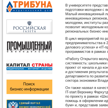
В университете представ
подготовки молодежи с в
Малый инновационный ли
инновационных регионов,
молодежи, институты раз
позволит молодежным ко
региональных бизнес-инк
В цикл мероприятий по 
предпринимательства в 
делового успеха» и «IT-
программистов в рамках ф
«Работу Открытого моло
системность: школьники
проект от начала и до ко
и достижения результата
департамента по развити
сектора экономики Влад
Он также назвал в качес
IT-start Веронику Фархут
по проекту в рамках «Шк
помощь в оформлении ид
бум» и, представив заявку