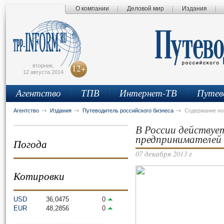
О компании
Деловой мир
Издания
сьмо
айта
вторник,
12+
12 августа 2014
Агентство
ТПВ
Интернет-ТВ
Путев
Агентство
Издания
Путеводитель российского бизнеса
Содержание н
В России действуе
предпринимателей
Погода
07 декабря 2013 г
Котировки
USD
36,0475
0
EUR
48,2856
0