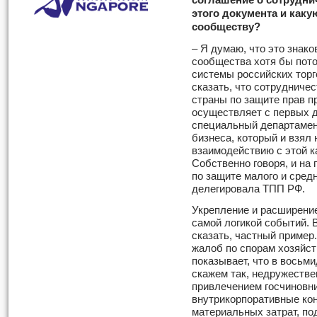
соглашение о сотрудни
этого документа и каку
сообществу?
– Я думаю, что это знак
сообщества хотя бы пото
системы российских тор
сказать, что сотрудниче
страны по защите прав 
осуществляет с первых д
специальный департамент
бизнеса, который и взял
взаимодействию с этой к
Собственно говоря, и на
по защите малого и сред
делегировала ТПП РФ.
Укрепление и расширение
самой логикой событий. В
сказать, частный пример.
жалоб по спорам хозяйс
показывает, что в восьм
скажем так, недружестве
привлечением госчиновни
внутрикорпоративные ко
материальных затрат, п