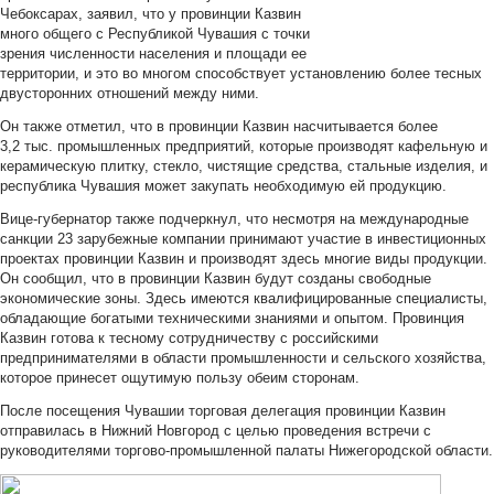
Чебоксарах, заявил, что у провинции Казвин
много общего с Республикой Чувашия с точки
зрения численности населения и площади ее
территории, и это во многом способствует установлению более тесных
двусторонних отношений между ними.
Он также отметил, что в провинции Казвин насчитывается более
3,2 тыс. промышленных предприятий, которые производят кафельную и
керамическую плитку, стекло, чистящие средства, стальные изделия, и
республика Чувашия может закупать необходимую ей продукцию.
Вице-губернатор также подчеркнул, что несмотря на международные
санкции 23 зарубежные компании принимают участие в инвестиционных
проектах провинции Казвин и производят здесь многие виды продукции.
Он сообщил, что в провинции Казвин будут созданы свободные
экономические зоны. Здесь имеются квалифицированные специалисты,
обладающие богатыми техническими знаниями и опытом. Провинция
Казвин готова к тесному сотрудничеству с российскими
предпринимателями в области промышленности и сельского хозяйства,
которое принесет ощутимую пользу обеим сторонам.
После посещения Чувашии торговая делегация провинции Казвин
отправилась в Нижний Новгород с целью проведения встречи с
руководителями торгово-промышленной палаты Нижегородской области.