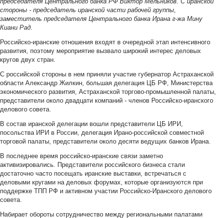
председателя Центрального банка РФ Виктор Мельников. С иранской
стороны - председатель иранской части рабочей группы,
заместитель председателя Центрального банка Ирана г-жа Мину
Киани Рад.
Российско-иранские отношения входят в очередной этап интенсивного
развития, поэтому мероприятие вызвало широкий интерес деловых
кругов двух стран.
С российской стороны в нем приняли участие губернатор Астраханской
области Александр Жилкин, большая делегация ЦБ РФ, Министерства
экономического развития, Астраханской торгово-промышленной палаты,
представители около двадцати компаний - членов Российско-иранского
делового совета.
В состав иранской делегации вошли представители ЦБ ИРИ,
посольства ИРИ в России, делегация Ирано-российской совместной
торговой палаты, представители около десяти ведущих банков Ирана.
В последнее время российско-иранские связи заметно
активизировались. Представители российского бизнеса стали
достаточно часто посещать иранские выставки, встречаться с
деловыми кругами на деловых форумах, которые организуются при
поддержке ТПП РФ и активном участии Российско-Иранского делового
совета.
Набирает обороты сотрудничество между региональными палатами