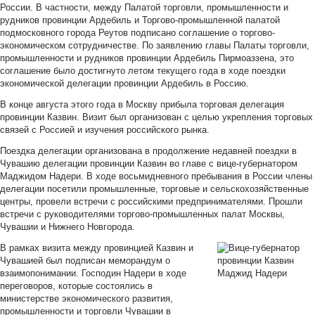
России. В частности, между Палатой торговли, промышленности и
рудников провинции Ардебиль и Торгово-промышленной палатой
подмосковного города Реутов подписано соглашение о торгово-
экономическом сотрудничестве. По заявлению главы Палаты торговли,
промышленности и рудников провинции Ардебиль Пирмоаззена, это
соглашение было достигнуто летом текущего года в ходе поездки
экономической делегации провинции Ардебиль в Россию.
В конце августа этого года в Москву прибыла торговая делегация
провинции Казвин. Визит был организован с целью укрепления торговых
связей с Россией и изучения российского рынка.
Поездка делегации организована в продолжение недавней поездки в
Чувашию делегации провинции Казвин во главе с вице-губернатором
Маджидом Надери. В ходе восьмидневного пребывания в России члены
делегации посетили промышленные, торговые и сельскохозяйственные
центры, провели встречи с российскими предпринимателями. Прошли
встречи с руководителями торгово-промышленных палат Москвы,
Чувашии и Нижнего Новгорода.
В рамках визита между провинцией Казвин и
Чувашией был подписан меморандум о
взаимопонимании. Господин Надери в ходе
переговоров, которые состоялись в
министерстве экономического развития,
промышленности и торговли Чувашии в