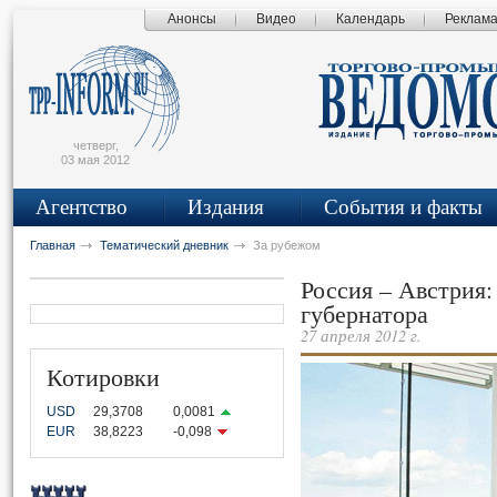
Анонсы
Видео
Календарь
Реклам
сьмо
айта
четверг,
03 мая 2012
Агентство
Издания
События и факты
Главная
Тематический дневник
За рубежом
Россия – Австрия:
губернатора
27 апреля 2012 г.
Котировки
USD
29,3708
0,0081
EUR
38,8223
-0,098