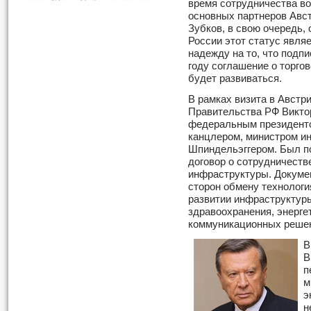
время сотрудничества во
основных партнеров Авст
Зубков, в свою очередь, 
России этот статус явля
надежду на то, что подп
году соглашение о торго
будет развиваться.
В рамках визита в Австр
Правительства РФ Виктор
федеральным президенто
канцлером, министром и
Шпиндельэггером. Был п
договор о сотрудничеств
инфраструктуры. Докуме
сторон обмену технолог
развитии инфраструктуры
здравоохранения, энерге
коммуникационных реше
В
В
п
м
э
н